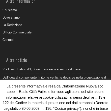
Altre informazioni
Chi siamo
Dove siamo
La Redazione
Ufficio Commerciale
Contatti
Altre notizie
Via Paolo Fabbri 43, dove Francesco è ancora di casa
Dall’idea al componente finito: le verifiche decisive nella progettazione di
uno stampo industriale
La presente informativa è resa da L’Informazione Nuova soc.
Belvedere Marittimo e il report ARPACAL 2026 sulla qualità del mare
coop. - Radio Città Fujiko e fornisce agli utenti del sito alcune
informazioni relative ai cookie utilizzati, ai sensi degli artt. 13 e
Come organizzare e allestire una camera ardente per l’ultimo saluto
122 del Codice in materia di protezione dei dati personali (Decreto
Umidità di risalita in casa, come riconoscere i segnali veri
Legislativo 30.06.2003, n. 196, “Codice privacy”), nonché in base