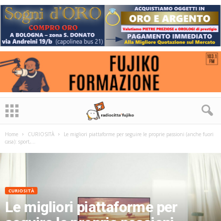
Home
CURIOSITÀ
Le migliori piattaforme per seguire le proprie passioni (anche fuori
casa): sport,...
CURIOSITÀ
Le migliori piattaforme per