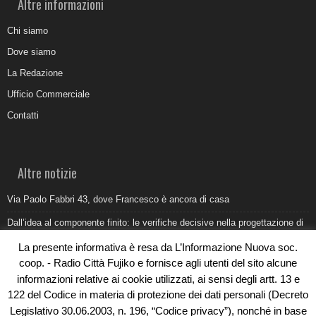
Altre informazioni
Chi siamo
Dove siamo
La Redazione
Ufficio Commerciale
Contatti
Altre notizie
Via Paolo Fabbri 43, dove Francesco è ancora di casa
Dall’idea al componente finito: le verifiche decisive nella progettazione di
uno stampo industriale
La presente informativa è resa da L’Informazione Nuova soc.
Belvedere Marittimo e il report ARPACAL 2026 sulla qualità del mare
coop. - Radio Città Fujiko e fornisce agli utenti del sito alcune
informazioni relative ai cookie utilizzati, ai sensi degli artt. 13 e
Come organizzare e allestire una camera ardente per l’ultimo saluto
122 del Codice in materia di protezione dei dati personali (Decreto
Umidità di risalita in casa, come riconoscere i segnali veri
Legislativo 30.06.2003, n. 196, “Codice privacy”), nonché in base