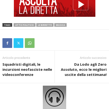
TAGS
ATTO POLITICO
LE BIRRETTE
MUSICA
Articolo precedente
Articolo successivo
Squadristi digitali, le
Da Lodo agli Zero
incursioni neofasciste nelle
Assoluto, ecco le migliori
videoconferenze
uscite della settimana!