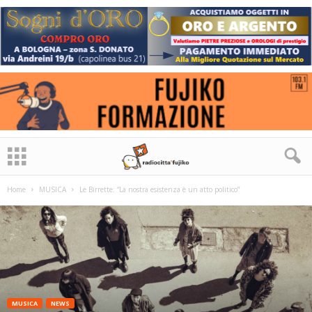
Home
MUSICA
Le Birrette: “La nostra esistenza è un atto politico”
MUSICA
NEWS