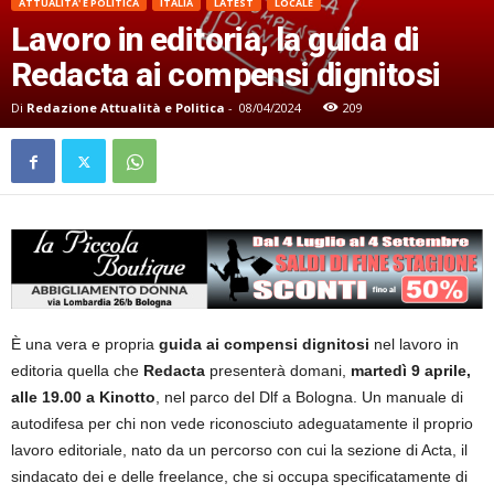
ATTUALITA' E POLITICA
ITALIA
LATEST
LOCALE
Lavoro in editoria, la guida di
Redacta ai compensi dignitosi
Di
Redazione Attualità e Politica
-
08/04/2024
209
È una vera e propria
guida ai compensi dignitosi
nel lavoro in
editoria quella che
Redacta
presenterà domani,
martedì 9 aprile,
alle 19.00 a Kinotto
, nel parco del Dlf a Bologna. Un manuale di
autodifesa per chi non vede riconosciuto adeguatamente il proprio
lavoro editoriale, nato da un percorso con cui la sezione di Acta, il
sindacato dei e delle freelance, che si occupa specificatamente di