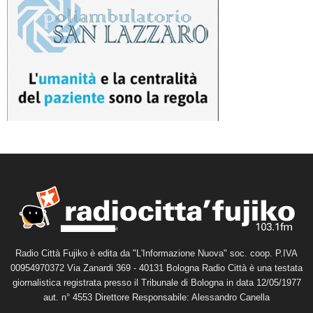
Radio Città Fujiko è edita da "L'Informazione Nuova" soc. coop. P.IVA
00954970372 Via Zanardi 369 - 40131 Bologna Radio Città è una testata
giornalistica registrata presso il Tribunale di Bologna in data 12/05/1977
aut. n° 4553 Direttore Responsabile: Alessandro Canella