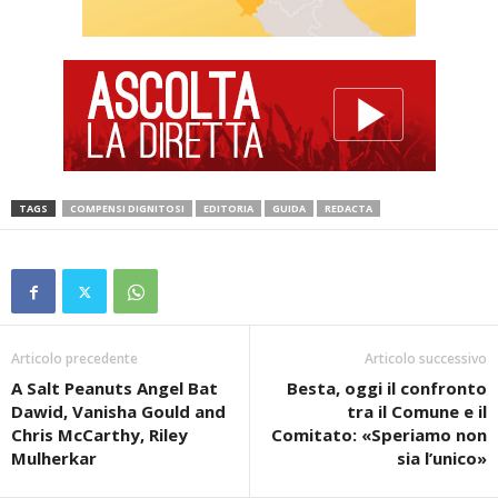
TAGS
COMPENSI DIGNITOSI
EDITORIA
GUIDA
REDACTA
Articolo precedente
Articolo successivo
A Salt Peanuts Angel Bat
Besta, oggi il confronto
Dawid, Vanisha Gould and
tra il Comune e il
Chris McCarthy, Riley
Comitato: «Speriamo non
Mulherkar
sia l’unico»