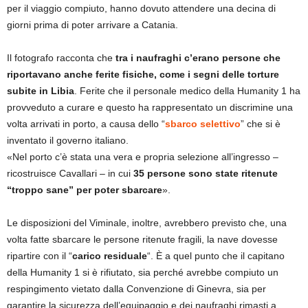
per il viaggio compiuto, hanno dovuto attendere una decina di
giorni prima di poter arrivare a Catania.
Il fotografo racconta che
tra i naufraghi c’erano persone che
riportavano anche ferite fisiche, come i segni delle torture
subite in Libia
. Ferite che il personale medico della Humanity 1 ha
provveduto a curare e questo ha rappresentato un discrimine una
volta arrivati in porto, a causa dello “
sbarco selettivo
” che si è
inventato il governo italiano.
«Nel porto c’è stata una vera e propria selezione all’ingresso –
ricostruisce Cavallari – in cui
35 persone sono state ritenute
“troppo sane” per poter sbarcare
».
Le disposizioni del Viminale, inoltre, avrebbero previsto che, una
volta fatte sbarcare le persone ritenute fragili, la nave dovesse
ripartire con il “
carico residuale
“. È a quel punto che il capitano
della Humanity 1 si è rifiutato, sia perché avrebbe compiuto un
respingimento vietato dalla Convenzione di Ginevra, sia per
garantire la sicurezza dell’equipaggio e dei naufraghi rimasti a