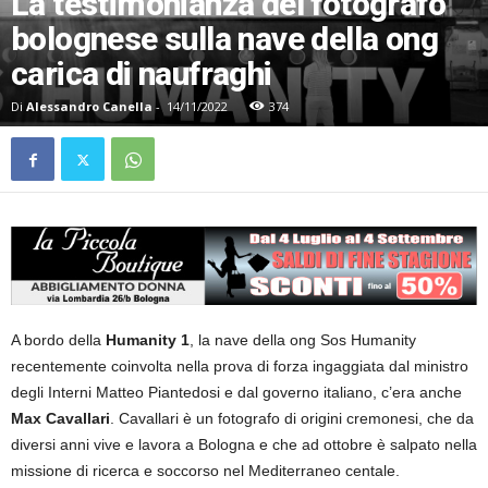
La testimonianza del fotografo
bolognese sulla nave della ong
carica di naufraghi
Di
Alessandro Canella
-
14/11/2022
374
A bordo della
Humanity 1
, la nave della ong Sos Humanity
recentemente coinvolta nella prova di forza ingaggiata dal ministro
degli Interni Matteo Piantedosi e dal governo italiano, c’era anche
Max Cavallari
. Cavallari è un fotografo di origini cremonesi, che da
diversi anni vive e lavora a Bologna e che ad ottobre è salpato nella
missione di ricerca e soccorso nel Mediterraneo centale.