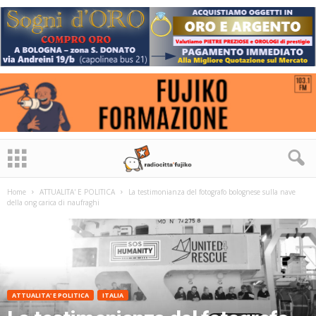
Home
ATTUALITA' E POLITICA
La testimonianza del fotografo bolognese sulla nave
della ong carica di naufraghi
ATTUALITA' E POLITICA
ITALIA