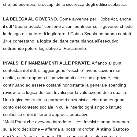
che, ad esempio, si occupi della sicurezza degli edifici scolastici.
LA DELEGA AL GOVERNO.
Come avvenne per il Jobs Act, anche
il ddl “Buona Scuola” contiene alcuni punti per cui il governo chiede
la delega e il potere di legiferare. I Cobas Scuola ne hanno contati
14 e contestano la logica del dare carta bianca all’esecutivo,
sottraendo potere legislativo al Parlamento.
INVALSI E FINANZIAMENTI ALLE PRIVATE
. A fianco ai punti
contestati del ddl, si aggiungono “vecchie” rivendicazioni mai
risolte, come appunto i finanziamenti alle scuole private, che
continuano ad essere costanti nonostante la generale spending
review, e la logica dei test Invalsi per la valutazione della qualità.
Una logica costruita su parametri nozionistici, che non tengono
conto del contesto sociale in cui è inserito ogni singolo istituto
scolastico e dei differenti approcci educativi.
“Molti Paesi che avevano introdotto il test Invalsi stanno tornando
sulla loro decisione – afferma ai nostri microfoni
Antimo Santoro
dei Cobas Scuola – mentre l’Italia non sembra intenzionata a