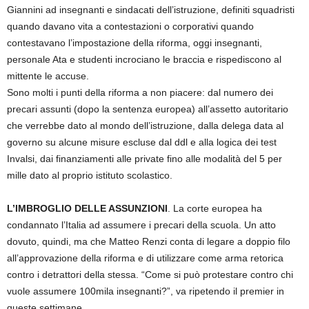
Giannini ad insegnanti e sindacati dell’istruzione, definiti squadristi
quando davano vita a contestazioni o corporativi quando
contestavano l’impostazione della riforma, oggi insegnanti,
personale Ata e studenti incrociano le braccia e rispediscono al
mittente le accuse.
Sono molti i punti della riforma a non piacere: dal numero dei
precari assunti (dopo la sentenza europea) all’assetto autoritario
che verrebbe dato al mondo dell’istruzione, dalla delega data al
governo su alcune misure escluse dal ddl e alla logica dei test
Invalsi, dai finanziamenti alle private fino alle modalità del 5 per
mille dato al proprio istituto scolastico.
L’IMBROGLIO DELLE ASSUNZIONI
. La corte europea ha
condannato l’Italia ad assumere i precari della scuola. Un atto
dovuto, quindi, ma che Matteo Renzi conta di legare a doppio filo
all’approvazione della riforma e di utilizzare come arma retorica
contro i detrattori della stessa. “Come si può protestare contro chi
vuole assumere 100mila insegnanti?”, va ripetendo il premier in
queste settimane.