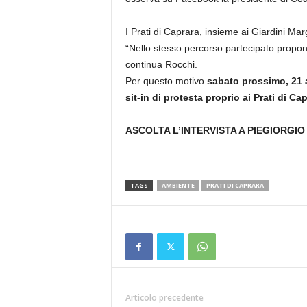
I Prati di Caprara, insieme ai Giardini M
“Nello stesso percorso partecipato prop
continua Rocchi.
Per questo motivo
sabato prossimo, 21 a
sit-in di protesta proprio ai Prati di Cap
ASCOLTA L’INTERVISTA A PIEGIORGIO
TAGS
AMBIENTE
PRATI DI CAPRARA
Articolo precedente