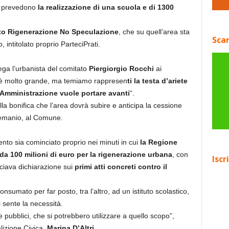
e prevedono
la realizzazione di una scuola e di 1300
to Rigenerazione No Speculazione
, che su quell’area sta
Scar
intitolato proprio ParteciPrati.
ega l’urbanista del comitato
Piergiorgio Rocchi
ai
è molto grande, ma temiamo rappresen
ti la testa d’ariete
’Amministrazione vuole portare avanti
“.
alla bonifica che l’area dovrà subire e anticipa la cessione
 Demanio, al Comune.
ento sia cominciato proprio nei minuti in cui
la Regione
 100 milioni di euro per la rigenerazione urbana
, con
Iscr
ciava dichiarazione sui
primi atti concreti contro il
onsumato per far posto, tra l’altro, ad un istituto scolastico,
i sente la necessità.
e pubblici, che si potrebbero utilizzare a quello scopo”,
lizione Civica,
Marina D’Altri
.