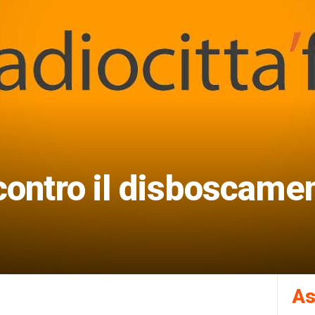
contro il disboscamen
As