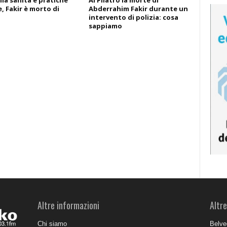
lla sanità e pratiche
Al Pilatro la morte di
, Fakir è morto di
Abderrahim Fakir durante un
intervento di polizia: cosa
sappiamo
Altre informazioni
Altre
Chi siamo
Belve