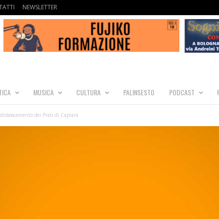
ATTI
NEWSLETTER
TICA
MUSICA
CULTURA
PALINSESTO
PODCAST
l disboscamento dei Prati di Caprara