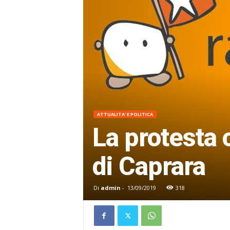
ATTUALITA' E POLITICA
La protesta 
di Caprara
Di
admin
-
13/09/2019
318