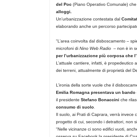
del Poc
(Piano Operativo Comunale) ch
alloggi.
Un’urbanizzazione contestata dal
Comita
elaborando anche un percorso partecipato, 
“L’area coinvolta dal disboscamento – spi
microfoni di
Nino Web Radio
– non è in s
per l’urbanizzazione più corposa che l
L’attuale cantiere, infatti, è propedeutico 
dei terreni, attualmente di proprietà del
L’ironia della sorte vuole che il disboscam
Emilia Romagna presentava un bando da
il presidente
Stefano Bonaccini
che rilas
consumo di suolo
.
Il suolo, ai Prati di Caprara, verrà invece c
progetto di cui, secondo i detrattori, non s
“Nelle vicinanze ci sono edifici vuoti, anch
osserva su Facebook la presidente di Coa