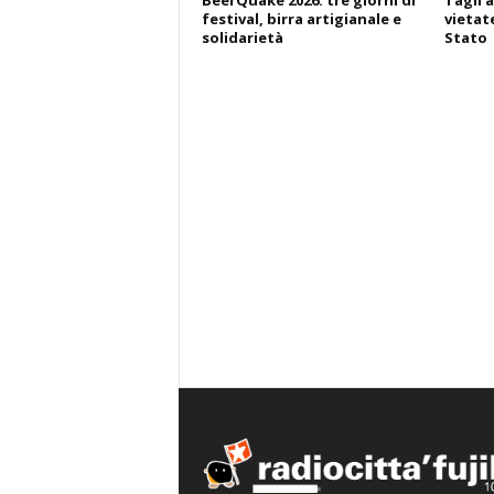
BeerQuake 2026: tre giorni di
Tagli a
festival, birra artigianale e
vietate
solidarietà
Stato