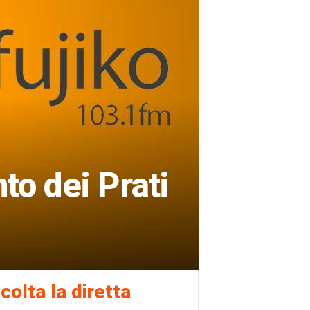
to dei Prati
colta la diretta