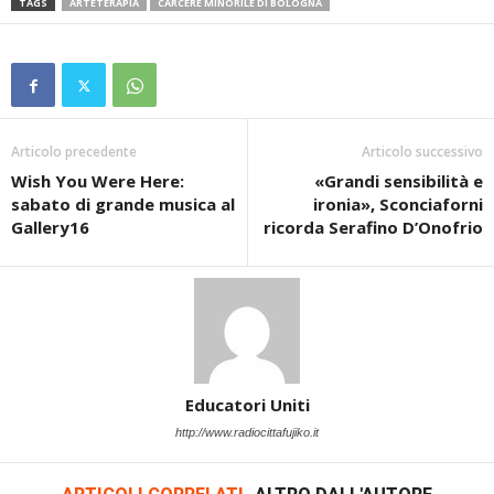
TAGS
ARTETERAPIA
CARCERE MINORILE DI BOLOGNA
Articolo precedente
Articolo successivo
Wish You Were Here:
«Grandi sensibilità e
sabato di grande musica al
ironia», Sconciaforni
Gallery16
ricorda Serafino D’Onofrio
Educatori Uniti
http://www.radiocittafujiko.it