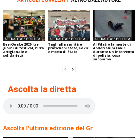
ARTICOLI CORRELATI
ALTRO DALL'AUTORE
ATTUALITA' E POLITICA
ATTUALITA' E POLITICA
ATTUALITA' E POLITICA
BeerQuake 2026: tre
Tagli alla sanità e
Al Pilatro la morte di
giorni di festival, birra
pratiche vietate, Fakir
Abderrahim Fakir
artigianale e
è morto di Stato
durante un intervento
solidarietà
di polizia: cosa
sappiamo
Ascolta la diretta
Ascolta l'ultima edizione del Gr