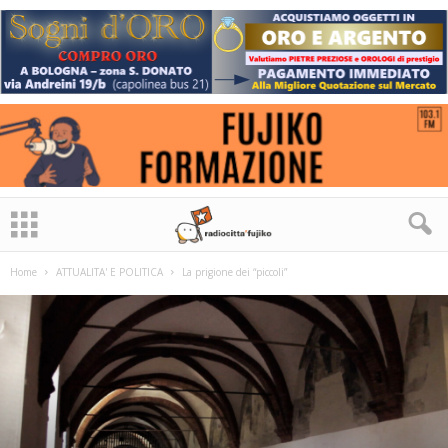
Home
ATTUALITA' E POLITICA
La prigione dei “piccoli”