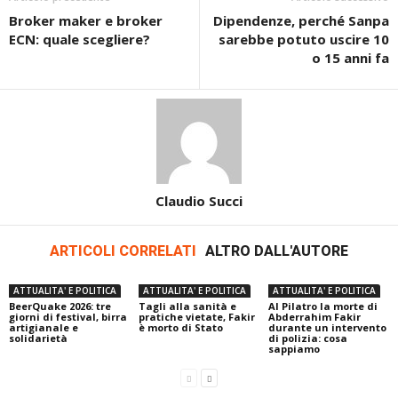
Broker maker e broker
Dipendenze, perché Sanpa
ECN: quale scegliere?
sarebbe potuto uscire 10
o 15 anni fa
Claudio Succi
ARTICOLI CORRELATI
ALTRO DALL'AUTORE
ATTUALITA' E POLITICA
ATTUALITA' E POLITICA
ATTUALITA' E POLITICA
BeerQuake 2026: tre
Tagli alla sanità e
Al Pilatro la morte di
giorni di festival, birra
pratiche vietate, Fakir
Abderrahim Fakir
artigianale e
è morto di Stato
durante un intervento
solidarietà
di polizia: cosa
sappiamo