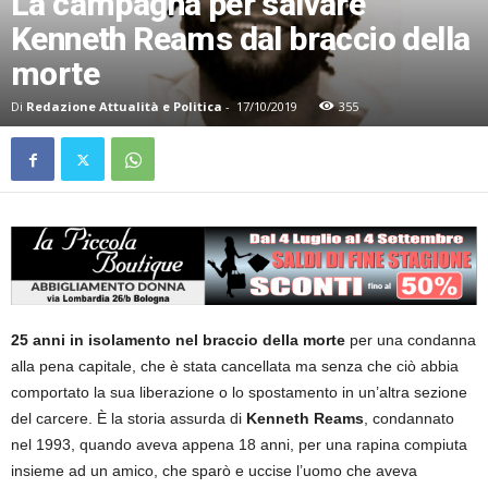
La campagna per salvare
Kenneth Reams dal braccio della
morte
Di
Redazione Attualità e Politica
-
17/10/2019
355
25 anni in isolamento nel braccio della morte
per una condanna
alla pena capitale, che è stata cancellata ma senza che ciò abbia
comportato la sua liberazione o lo spostamento in un’altra sezione
del carcere. È la storia assurda di
Kenneth Reams
, condannato
nel 1993, quando aveva appena 18 anni, per una rapina compiuta
insieme ad un amico, che sparò e uccise l’uomo che aveva