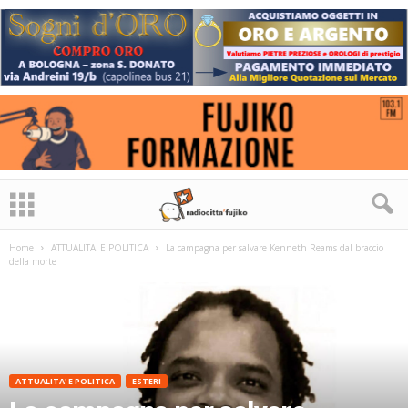
Home
ATTUALITA' E POLITICA
La campagna per salvare Kenneth Reams dal braccio
della morte
ATTUALITA' E POLITICA
ESTERI