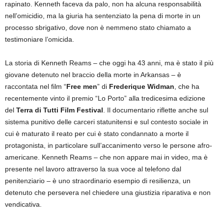
rapinato. Kenneth faceva da palo, non ha alcuna responsabilità
nell’omicidio, ma la giuria ha sentenziato la pena di morte in un
processo sbrigativo, dove non è nemmeno stato chiamato a
testimoniare l’omicida.
La storia di Kenneth Reams – che oggi ha 43 anni, ma è stato il più
giovane detenuto nel braccio della morte in Arkansas – è
raccontata nel film “
Free men
” di
Frederique Widman
, che ha
recentemente vinto il premio “Lo Porto” alla tredicesima edizione
del
Terra di Tutti Film Festival
. Il documentario riflette anche sul
sistema punitivo delle carceri statunitensi e sul contesto sociale in
cui è maturato il reato per cui è stato condannato a morte il
protagonista, in particolare sull’accanimento verso le persone afro-
americane. Kenneth Reams – che non appare mai in video, ma è
presente nel lavoro attraverso la sua voce al telefono dal
penitenziario – è uno straordinario esempio di resilienza, un
detenuto che persevera nel chiedere una giustizia riparativa e non
vendicativa.