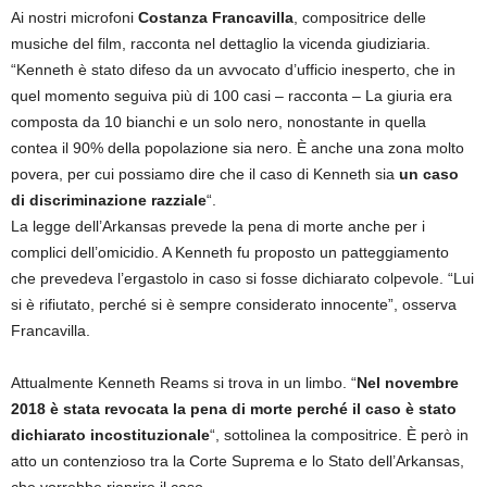
Ai nostri microfoni
Costanza Francavilla
, compositrice delle
musiche del film, racconta nel dettaglio la vicenda giudiziaria.
“Kenneth è stato difeso da un avvocato d’ufficio inesperto, che in
quel momento seguiva più di 100 casi – racconta – La giuria era
composta da 10 bianchi e un solo nero, nonostante in quella
contea il 90% della popolazione sia nero. È anche una zona molto
povera, per cui possiamo dire che il caso di Kenneth sia
un caso
di discriminazione razziale
“.
La legge dell’Arkansas prevede la pena di morte anche per i
complici dell’omicidio. A Kenneth fu proposto un patteggiamento
che prevedeva l’ergastolo in caso si fosse dichiarato colpevole. “Lui
si è rifiutato, perché si è sempre considerato innocente”, osserva
Francavilla.
Attualmente Kenneth Reams si trova in un limbo. “
Nel novembre
2018 è stata revocata la pena di morte perché il caso è stato
dichiarato incostituzionale
“, sottolinea la compositrice. È però in
atto un contenzioso tra la Corte Suprema e lo Stato dell’Arkansas,