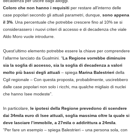
decadenza per uscire dagli alloggi.
Coloro che non hanno i requisiti
per restare all’interno delle
case popolari secondo gli attuali parametri, dunque,
sono appena
il 3%
. Una percentuale che potrebbe crescere fino al 10% se si
considerassero i nuovi criteri di accesso e di decadenza che viale
Aldo Moro vuole introdurre.
Quest’ultimo elemento potrebbe essere la chiave per comprendere
l’allarme lanciato da Gualmini. “
La Regione vorrebbe diminuire
sia la soglia di accesso, sia la soglia di decadenza a valori
molto più bassi degli attuali
– spiega
Marina Balestrieri
della
Cgil regionale – Con questa proposta, probabilmente, uscirebbero
dalle case popolari non solo i ricchi, ma qualche migliaio di nuclei
che hanno Isee modeste”.
In particolare,
le ipotesi della Regione prevedono di scendere
dai 34mila euro di Isee attuali, soglia massima oltre la quale si
deve lasciare l’immobile, a 27mila o addirittura a 24mila
.
“Per fare un esempio – spiega Balestrieri – una persona sola, con