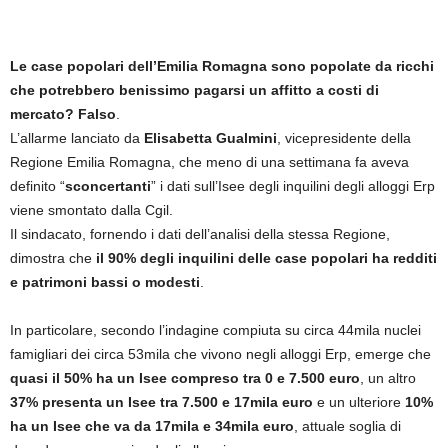
Le case popolari dell’Emilia Romagna sono popolate da ricchi
che potrebbero benissimo pagarsi un affitto a costi di
mercato? Falso
.
L’allarme lanciato da
Elisabetta Gualmini
, vicepresidente della
Regione Emilia Romagna, che meno di una settimana fa aveva
definito “
sconcertanti
” i dati sull’Isee degli inquilini degli alloggi Erp
viene smontato dalla Cgil.
Il sindacato, fornendo i dati dell’analisi della stessa Regione,
dimostra che
il 90% degli inquilini delle case popolari ha redditi
e patrimoni bassi o modesti
.
In particolare, secondo l’indagine compiuta su circa 44mila nuclei
famigliari dei circa 53mila che vivono negli alloggi Erp, emerge che
quasi il 50% ha un Isee compreso tra 0 e 7.500 euro
, un altro
37% presenta un Isee tra 7.500 e 17mila euro
e un ulteriore
10%
ha un Isee che va da 17mila e 34mila euro
, attuale soglia di