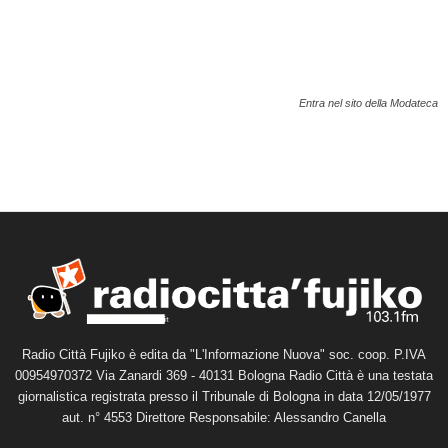
Entra nel sito della Modateca
Radio Città Fujiko è edita da "L'Informazione Nuova" soc. coop. P.IVA
00954970372 Via Zanardi 369 - 40131 Bologna Radio Città è una testata
giornalistica registrata presso il Tribunale di Bologna in data 12/05/1977
aut. n° 4553 Direttore Responsabile: Alessandro Canella