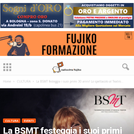
Home
CULTURA
La BSMT festeggia i suoi primi 30 anni! Lo spettacolo al Teatro...
CULTURA
EVENTI
La BSMT festeggia i suoi primi