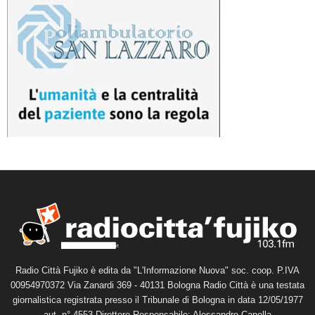
Radio Città Fujiko è edita da "L'Informazione Nuova" soc. coop. P.IVA
00954970372 Via Zanardi 369 - 40131 Bologna Radio Città è una testata
giornalistica registrata presso il Tribunale di Bologna in data 12/05/1977
aut. n° 4553 Direttore Responsabile: Alessandro Canella