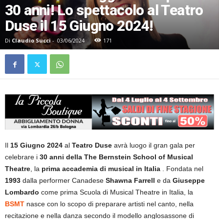
30 anni! Lo spettacolo al Teatro
Duse il 15 Giugno 2024!
Di
Claudio Succi
-
03/06/2024
171
Il
15 Giugno 2024
al
Teatro Duse
avrà luogo il gran gala per
celebrare i
30 anni della The Bernstein School of Musical
Theatre
, la
prima accademia di musical in Italia
. Fondata nel
1993
dalla performer Canadese
Shawna Farrell
e da
Giuseppe
Lombardo
come prima Scuola di Musical Theatre in Italia, la
BSMT
nasce con lo scopo di preparare artisti nel canto, nella
recitazione e nella danza secondo il modello anglosassone di