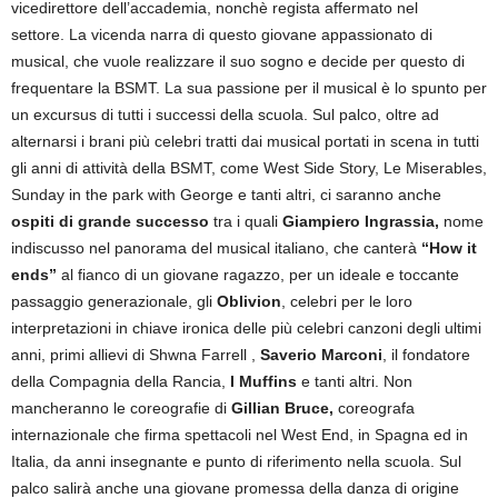
vicedirettore dell’accademia, nonchè regista affermato nel
settore. La vicenda narra di questo giovane appassionato di
musical, che vuole realizzare il suo sogno e decide per questo di
frequentare la BSMT. La sua passione per il musical è lo spunto per
un excursus di tutti i successi della scuola. Sul palco, oltre ad
alternarsi i brani più celebri tratti dai musical portati in scena in tutti
gli anni di attività della BSMT, come West Side Story, Le Miserables,
Sunday in the park with George e tanti altri, ci saranno anche
ospiti di grande successo
tra i quali
Giampiero Ingrassia,
nome
indiscusso nel panorama del musical italiano, che canterà
“How it
ends”
al fianco di un giovane ragazzo, per un ideale e toccante
passaggio generazionale, gli
Oblivion
, celebri per le loro
interpretazioni in chiave ironica delle più celebri canzoni degli ultimi
anni, primi allievi di Shwna Farrell ,
Saverio Marconi
, il fondatore
della Compagnia della Rancia,
I Muffins
e tanti altri. Non
mancheranno le coreografie di
Gillian Bruce,
coreografa
internazionale che firma spettacoli nel West End, in Spagna ed in
Italia, da anni insegnante e punto di riferimento nella scuola. Sul
palco salirà anche una giovane promessa della danza di origine