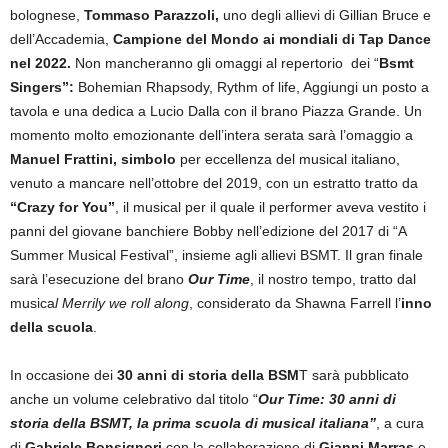
bolognese,
Tommaso Parazzoli,
uno degli allievi di Gillian Bruce e
dell’Accademia,
Campione del Mondo ai mondiali di Tap Dance
nel 2022.
Non mancheranno gli omaggi al repertorio dei “
Bsmt
Singers”:
Bohemian Rhapsody, Rythm of life, Aggiungi un posto a
tavola e una dedica a Lucio Dalla con il brano Piazza Grande. Un
momento molto emozionante dell’intera serata sarà l’omaggio a
Manuel Frattini, simbolo
per eccellenza del musical italiano,
venuto a mancare nell’ottobre del 2019, con un estratto tratto da
“Crazy for You”
, il musical per il quale il performer aveva vestito i
panni del giovane banchiere Bobby nell’edizione del 2017 di “A
Summer Musical Festival”, insieme agli allievi BSMT. Il gran finale
sarà l’esecuzione del brano
Our Time
, il nostro tempo, tratto dal
musica
l Merrily we roll along
, considerato da Shawna Farrell l’
inno
della scuola
.
In occasione dei
30 anni di storia della BSM
T sarà pubblicato
anche un volume celebrativo dal titolo “
Our Time: 30 anni di
storia della BSMT, la prima scuola di musical italiana”
, a cura
di
Gabriele Bonsignori
con la collaborazione di
Gianni Marras
e