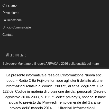
Chi siamo
Dove siamo
La Redazione
Ufficio Commerciale
Contatti
Altre notizie
Belvedere Marittimo e il report ARPACAL 2026 sulla qualità del mare
Come organizzare e allestire una camera ardente per l’ultimo saluto
La presente informativa è resa da L’Informazione Nuova soc.
Umidità di risalita in casa, come riconoscere i segnali veri
coop. - Radio Città Fujiko e fornisce agli utenti del sito alcune
informazioni relative ai cookie utilizzati, ai sensi degli artt. 13 e
Torna il Sun Donato Festival 2026
122 del Codice in materia di protezione dei dati personali (Decreto
Come il busking moderno ridisegna il paesaggio sonoro urbano
Legislativo 30.06.2003, n. 196, “Codice privacy”), nonché in base
a quanto previsto dal Provvedimento generale del Garante
privacy dell’8 maggio 2014.
Ulteriori informazioni