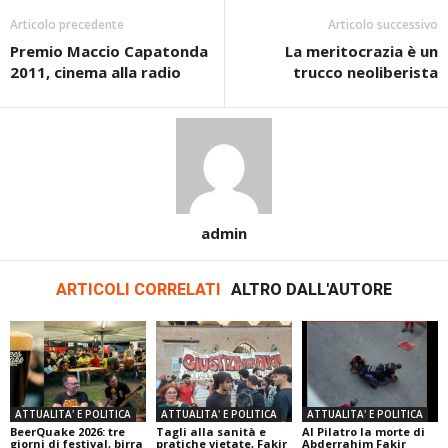
Articolo precedente
Articolo successivo
Premio Maccio Capatonda
La meritocrazia è un
2011, cinema alla radio
trucco neoliberista
admin
ARTICOLI CORRELATI
ALTRO DALL'AUTORE
ATTUALITA' E POLITICA
ATTUALITA' E POLITICA
ATTUALITA' E POLITICA
BeerQuake 2026: tre
Tagli alla sanità e
Al Pilatro la morte di
giorni di festival, birra
pratiche vietate, Fakir
Abderrahim Fakir