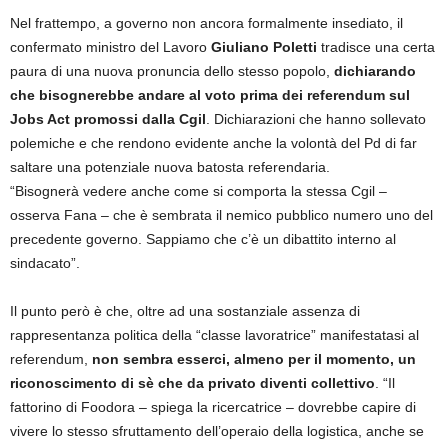
Nel frattempo, a governo non ancora formalmente insediato, il
confermato ministro del Lavoro
Giuliano Poletti
tradisce una certa
paura di una nuova pronuncia dello stesso popolo,
dichiarando
che bisognerebbe andare al voto prima dei referendum sul
Jobs Act promossi dalla Cgil
. Dichiarazioni che hanno sollevato
polemiche e che rendono evidente anche la volontà del Pd di far
saltare una potenziale nuova batosta referendaria.
“Bisognerà vedere anche come si comporta la stessa Cgil –
osserva Fana – che è sembrata il nemico pubblico numero uno del
precedente governo. Sappiamo che c’è un dibattito interno al
sindacato”.
Il punto però è che, oltre ad una sostanziale assenza di
rappresentanza politica della “classe lavoratrice” manifestatasi al
referendum,
non sembra esserci, almeno per il momento, un
riconoscimento di sè che da privato diventi collettivo
. “Il
fattorino di Foodora – spiega la ricercatrice – dovrebbe capire di
vivere lo stesso sfruttamento dell’operaio della logistica, anche se