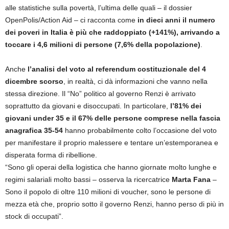
alle statistiche sulla povertà, l’ultima delle quali – il dossier
OpenPolis/Action Aid – ci racconta come
in dieci anni il numero
dei poveri in Italia è più che raddoppiato (+141%), arrivando a
toccare i 4,6 milioni di persone (7,6% della popolazione)
.
Anche
l’analisi del voto al referendum costituzionale del 4
dicembre scorso
, in realtà, ci dà informazioni che vanno nella
stessa direzione. Il “No” politico al governo Renzi è arrivato
soprattutto da giovani e disoccupati. In particolare,
l’81% dei
giovani under 35 e il 67% delle persone comprese nella fascia
anagrafica 35-54
hanno probabilmente colto l’occasione del voto
per manifestare il proprio malessere e tentare un’estemporanea e
disperata forma di ribellione.
“Sono gli operai della logistica che hanno giornate molto lunghe e
regimi salariali molto bassi – osserva la ricercatrice
Marta Fana
–
Sono il popolo di oltre 110 milioni di voucher, sono le persone di
mezza età che, proprio sotto il governo Renzi, hanno perso di più in
stock di occupati”.