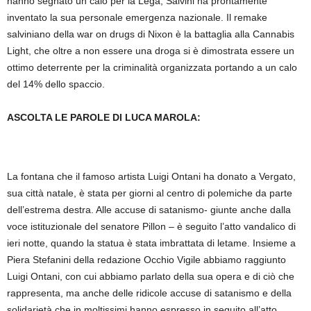
hanno segnato un calo per la Lega, Salvini ha prontamente
inventato la sua personale emergenza nazionale. Il remake
salviniano della war on drugs di Nixon è la battaglia alla Cannabis
Light, che oltre a non essere una droga si è dimostrata essere un
ottimo deterrente per la criminalità organizzata portando a un calo
del 14% dello spaccio.
ASCOLTA LE PAROLE DI LUCA MAROLA:
La fontana che il famoso artista Luigi Ontani ha donato a Vergato,
sua città natale, è stata per giorni al centro di polemiche da parte
dell’estrema destra. Alle accuse di satanismo- giunte anche dalla
voce istituzionale del senatore Pillon – è seguito l’atto vandalico di
ieri notte, quando la statua è stata imbrattata di letame. Insieme a
Piera Stefanini della redazione Occhio Vigile abbiamo raggiunto
Luigi Ontani, con cui abbiamo parlato della sua opera e di ciò che
rappresenta, ma anche delle ridicole accuse di satanismo e della
solidarietà che in moltissimi hanno espresso in seguito all’atto