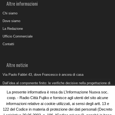
Altre informazioni
Chi siamo
Dove siamo
La Redazione
Ufficio Commerciale
Contatti
Altre notizie
Via Paolo Fabbri 43, dove Francesco è ancora di casa
Dall’idea al componente finito: le verifiche decisive nella progettazione di
uno stampo industriale
La presente informativa è resa da L’Informazione Nuova soc.
Belvedere Marittimo e il report ARPACAL 2026 sulla qualità del mare
coop. - Radio Città Fujiko e fornisce agli utenti del sito alcune
informazioni relative ai cookie utilizzati, ai sensi degli artt. 13 e
Come organizzare e allestire una camera ardente per l’ultimo saluto
122 del Codice in materia di protezione dei dati personali (Decreto
Umidità di risalita in casa, come riconoscere i segnali veri