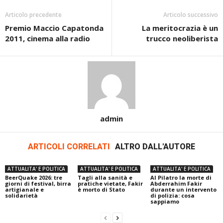
Articolo precedente
Articolo successivo
Premio Maccio Capatonda
La meritocrazia è un
2011, cinema alla radio
trucco neoliberista
admin
ARTICOLI CORRELATI
ALTRO DALL'AUTORE
ATTUALITA' E POLITICA
ATTUALITA' E POLITICA
ATTUALITA' E POLITICA
BeerQuake 2026: tre
Tagli alla sanità e
Al Pilatro la morte di
giorni di festival, birra
pratiche vietate, Fakir
Abderrahim Fakir
artigianale e
è morto di Stato
durante un intervento
solidarietà
di polizia: cosa
sappiamo