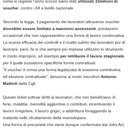
come in regione l’anno scorso siano stati
utilizzati 15milioni di
vouche
r, contro i 69 a livello nazionale.
Secondo la legge, il pagamento dei lavoratori attraverso voucher
dovrebbe essere limitato a mansioni accessorie
, prestazioni
occasionali che non rappresentino una forma di lavoro continuativa.
La scarsa efficacia dei controlli e il ricatto subìto dai lavoratori pur di
lavorare, però, fa sì che sempre più imprese utilizzino lo strumento
in modo improprio, ad esempio
per retribuire il lavoro stagionale
,
per il quale sussistono specifiche forme contrattuali.
“Il voucher è ormai una forma legalizzata di evasione contributiva
ed elusione contrattuale”, denuncia ai nostri microfoni
Antonio
Mattioli
della Cgil.
Questo ticket sottrae diritti ai lavoratori, che non beneficiano di
ferie, malattia, mensilità aggiuntive o contributi, incentivando il
lavoro irregolare, il lavoro grigio, o addirittura foraggiando la
malavita nello sfruttamento della manodopera.
Una forma di precarietà che viene dunque confermata dal Jobs Act,