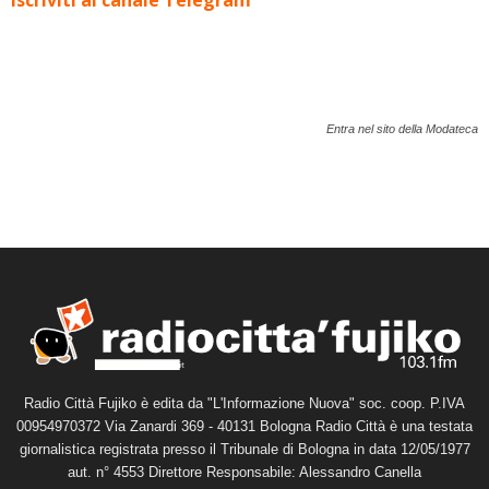
Iscriviti al canale Telegram
Entra nel sito della Modateca
Radio Città Fujiko è edita da "L'Informazione Nuova" soc. coop. P.IVA
00954970372 Via Zanardi 369 - 40131 Bologna Radio Città è una testata
giornalistica registrata presso il Tribunale di Bologna in data 12/05/1977
aut. n° 4553 Direttore Responsabile: Alessandro Canella