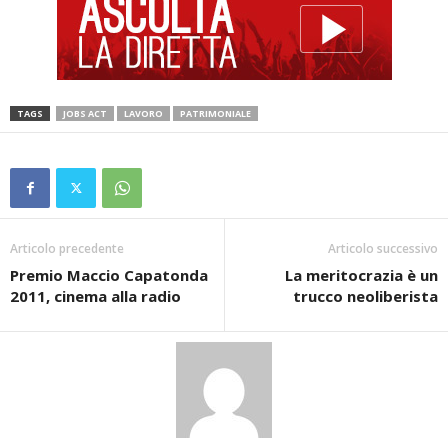
TAGS
JOBS ACT
LAVORO
PATRIMONIALE
Articolo precedente
Articolo successivo
Premio Maccio Capatonda
La meritocrazia è un
2011, cinema alla radio
trucco neoliberista