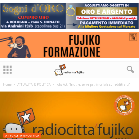
Home
ATTUALITA' E POLITICA
Jobs Act, “Inutile, serve patrimoniale su redditi alti”
ATTUALITA' E POLITICA