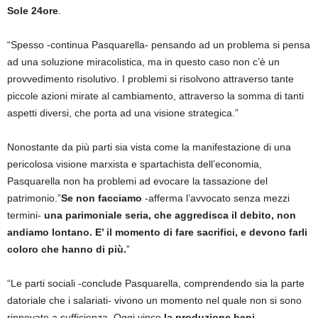
Sole 24ore
.
“Spesso -continua Pasquarella- pensando ad un problema si pensa
ad una soluzione miracolistica, ma in questo caso non c’è un
provvedimento risolutivo. I problemi si risolvono attraverso tante
piccole azioni mirate al cambiamento, attraverso la somma di tanti
aspetti diversi, che porta ad una visione strategica.”
Nonostante da più parti sia vista come la manifestazione di una
pericolosa visione marxista e spartachista dell’economia,
Pasquarella non ha problemi ad evocare la tassazione del
patrimonio.”
Se non facciamo
-afferma l’avvocato senza mezzi
termini-
una parimoniale seria, che aggredisca il debito, non
andiamo lontano. E’ il momento di fare sacrifici, e devono farli
coloro che hanno di più.
”
“Le parti sociali -conclude Pasquarella, comprendendo sia la parte
datoriale che i salariati- vivono un momento nel quale non si sono
rinnovate a sufficienza. Oggi vince
la produzione beni