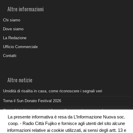
Altre informazioni
Chi siamo
Dove siamo
La Redazione
Ufficio Commerciale
Contatti
Altre notizie
Umidità di risalita in casa, come riconoscere i segnali veri
Torna il Sun Donato Festival 2026
Come il busking moderno ridisegna il paesaggio sonoro urbano
La presente informativa è resa da L’Informazione Nuova soc.
Saldi estivi Michele Lopriore: l’eleganza Made in Italy incontra gli sconti
coop. - Radio Città Fujiko e fornisce agli utenti del sito alcune
da non perdere
informazioni relative ai cookie utilizzati, ai sensi degli artt. 13 e