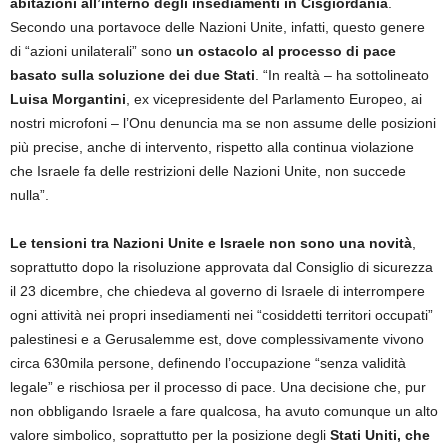
abitazioni all’interno degli insediamenti in Cisgiordania
.
Secondo una portavoce delle Nazioni Unite, infatti, questo genere
di “azioni unilaterali” sono
un ostacolo al processo di pace
basato sulla soluzione dei due Stati
. “In realtà – ha sottolineato
Luisa Morgantini
, ex vicepresidente del Parlamento Europeo, ai
nostri microfoni – l’Onu denuncia ma se non assume delle posizioni
più precise, anche di intervento, rispetto alla continua violazione
che Israele fa delle restrizioni delle Nazioni Unite, non succede
nulla”.
Le tensioni tra Nazioni Unite e Israele non sono una novità
,
soprattutto dopo la risoluzione approvata dal Consiglio di sicurezza
il 23 dicembre, che chiedeva al governo di Israele di interrompere
ogni attività nei propri insediamenti nei “cosiddetti territori occupati”
palestinesi e a Gerusalemme est, dove complessivamente vivono
circa 630mila persone, definendo l’occupazione “senza validità
legale” e rischiosa per il processo di pace. Una decisione che, pur
non obbligando Israele a fare qualcosa, ha avuto comunque un alto
valore simbolico, soprattutto per la posizione degli
Stati Uniti, che