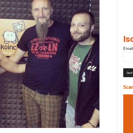
Is
Email
Scar