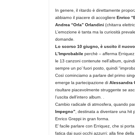
In genere, il ritardo è direttamente propor
abbiamo il piacere di accogliere
Enrico “
Andrea “Orla” Orlandini
(chitarra elettric
L’emozione è tanta ma la curiosità prevale
domande.
Lo scorso 10 giugno, è uscito il nuovo
L’Improbabile
perchè – afferma Erriquez 
le 13 canzoni contenute nell’album, quind
sempre un po’ fuori posto, quindi “improbab
Così cominciamo a parlare del primo sing
emerge la partecipazione di
Alessandra 
risultare piacevolmente struggente se asco
l’uscita dell’intero album. .
Cambio radicale di atmosfera, quando passi
Impegno”
, destinata a diventare una hit 
Enrico Greppi in gran forma.
E’ facile parlare con Erriquez, che si port
fatica dai suoi occhi azzurri; alla fine del