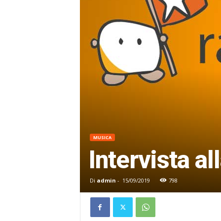
MUSICA
Intervista a
Di
admin
-
15/09/2019
798