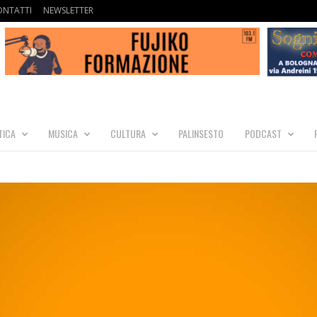
ONTATTI
NEWSLETTER
TICA
MUSICA
CULTURA
PALINSESTO
PODCAST