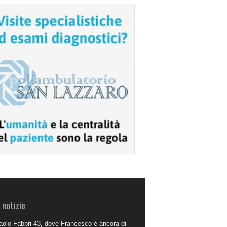
 notizie
aolo Fabbri 43, dove Francesco è ancora di