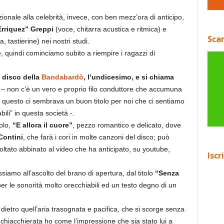
zionale alla celebrità, invece, con ben mezz’ora di anticipo,
Erriquez” Greppi
(voce, chitarra acustica e ritmica) e
Scar
a, tastierine) nei nostri studi.
, quindi cominciamo subito a riempire i ragazzi di
 disco della
Bandabardò
, l’undicesimo, e si chiama
– non c’è un vero e proprio filo conduttore che accumuna
i questo ci sembrava un buon titolo per noi che ci sentiamo
ili” in questa società -.
olo,
“E allora il cuore”
, pezzo romantico e delicato, dove
Contini
, che farà i cori in molte canzoni del disco; può
ltato abbinato al video che ha anticipato, su youtube,
Iscr
amo all’ascolto del brano di apertura, dal titolo
“Senza
per le sonorità molto orecchiabili ed un testo degno di un
a dietro quell’aria trasognata e pacifica, che si scorge senza
la chiacchierata ho come l’impressione che sia stato lui a