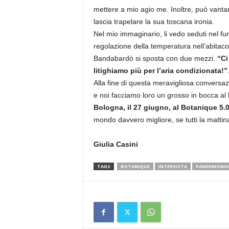
mettere a mio agio me. Inoltre, può vanta
lascia trapelare la sua toscana ironia.
Nel mio immaginario, li vedo seduti nel furgo
regolazione della temperatura nell’abitaco
Bandabardò si sposta con due mezzi.
“Ci
litighiamo più per l’aria condizionata!”
Alla fine di questa meravigliosa conversa
e noi facciamo loro un grosso in bocca al
Bologna, il 27 giugno, al Botanique 5.
mondo davvero migliore, se tutti la matti
Giulia Casini
TAGS
BOTANIQUE
INTERVISTA
PANDEMONI