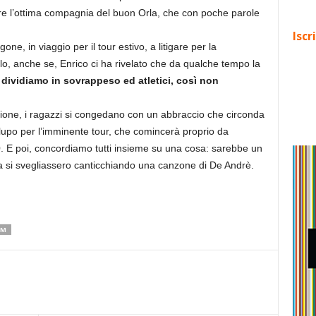
re l’ottima compagnia del buon Orla, che con poche parole
Iscr
ne, in viaggio per il tour estivo, a litigare per la
lo, anche se, Enrico ci ha rivelato che da qualche tempo la
 dividiamo in sovrappeso ed atletici, così non
.
zione, i ragazzi si congedano con un abbraccio che circonda
 lupo per l’imminente tour, che comincerà proprio da
0
. E poi, concordiamo tutti insieme su una cosa: sarebbe un
na si svegliassero canticchiando una canzone di De Andrè.
UM