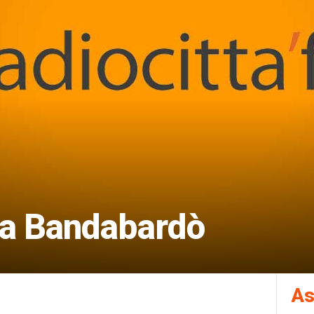
lla Bandabardò
As