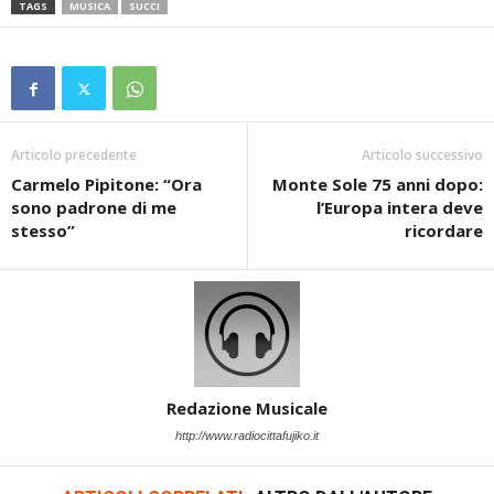
TAGS
MUSICA
SUCCI
Articolo precedente
Articolo successivo
Carmelo Pipitone: “Ora
Monte Sole 75 anni dopo:
sono padrone di me
l’Europa intera deve
stesso”
ricordare
Redazione Musicale
http://www.radiocittafujiko.it