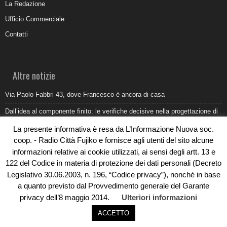
La Redazione
Ufficio Commerciale
Contatti
Altre notizie
Via Paolo Fabbri 43, dove Francesco è ancora di casa
Dall’idea al componente finito: le verifiche decisive nella progettazione di
uno stampo industriale
La presente informativa è resa da L’Informazione Nuova soc.
Belvedere Marittimo e il report ARPACAL 2026 sulla qualità del mare
coop. - Radio Città Fujiko e fornisce agli utenti del sito alcune
informazioni relative ai cookie utilizzati, ai sensi degli artt. 13 e
Come organizzare e allestire una camera ardente per l’ultimo saluto
122 del Codice in materia di protezione dei dati personali (Decreto
Umidità di risalita in casa, come riconoscere i segnali veri
Legislativo 30.06.2003, n. 196, “Codice privacy”), nonché in base
a quanto previsto dal Provvedimento generale del Garante
privacy dell’8 maggio 2014.
Ulteriori informazioni
ACCETTO
© Copyright 2019 - Rivoluzioni Digitali