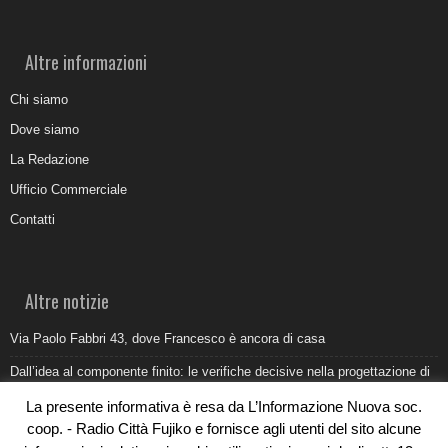
Altre informazioni
Chi siamo
Dove siamo
La Redazione
Ufficio Commerciale
Contatti
Altre notizie
Via Paolo Fabbri 43, dove Francesco è ancora di casa
Dall’idea al componente finito: le verifiche decisive nella progettazione di
uno stampo industriale
La presente informativa è resa da L’Informazione Nuova soc.
Belvedere Marittimo e il report ARPACAL 2026 sulla qualità del mare
coop. - Radio Città Fujiko e fornisce agli utenti del sito alcune