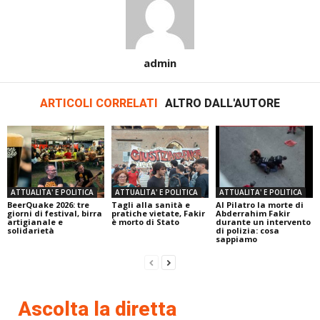
admin
ARTICOLI CORRELATI
ALTRO DALL'AUTORE
ATTUALITA' E POLITICA
ATTUALITA' E POLITICA
ATTUALITA' E POLITICA
BeerQuake 2026: tre
Tagli alla sanità e
Al Pilatro la morte di
giorni di festival, birra
pratiche vietate, Fakir
Abderrahim Fakir
artigianale e
è morto di Stato
durante un intervento
solidarietà
di polizia: cosa
sappiamo
Ascolta la diretta