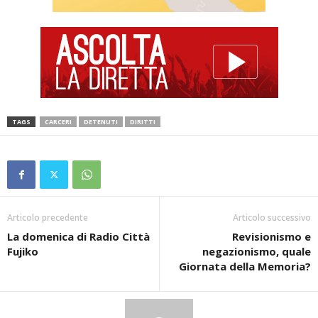
TAGS
CARCERI
DETENUTI
DIRITTI
Articolo precedente
Articolo successivo
La domenica di Radio Città
Revisionismo e
Fujiko
negazionismo, quale
Giornata della Memoria?