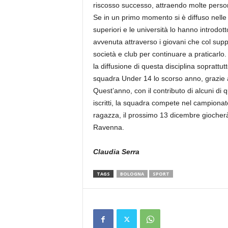
riscosso successo, attraendo molte persone
Se in un primo momento si è diffuso nelle
superiori e le università lo hanno introdott
avvenuta attraverso i giovani che col supp
società e club per continuare a praticarlo
la diffusione di questa disciplina soprattu
squadra Under 14 lo scorso anno, grazie a
Quest’anno, con il contributo di alcuni di
iscritti, la squadra compete nel campiona
ragazza, il prossimo 13 dicembre giocherà
Ravenna.
Claudia Serra
TAGS
BOLOGNA
SPORT