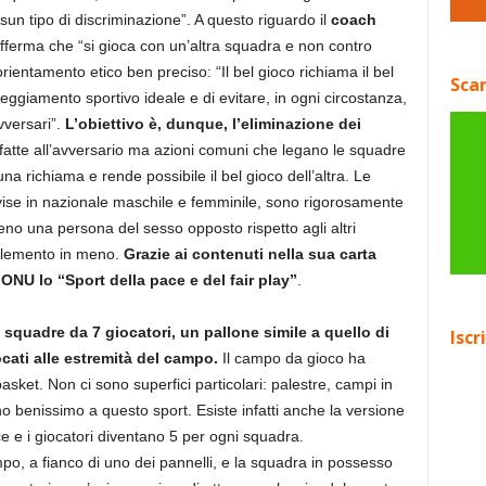
sun tipo di discriminazione”. A questo riguardo il
coach
fferma che “si gioca con un’altra squadra e non contro
rientamento etico ben preciso: “Il bel gioco richiama il bel
Scar
tteggiamento sportivo ideale e di evitare, in ogni circostanza,
vversari”.
L’obiettivo è, dunque, l’eliminazione dei
 fatte all’avversario ma azioni comuni che legano le squadre
’una richiama e rende possibile il bel gioco dell’altra. Le
vise in nazionale maschile e femminile, sono rigorosamente
no una persona del sesso opposto rispetto agli altri
 elemento in meno.
Grazie ai contenuti nella sua carta
l’ONU lo “Sport della pace e del fair play”
.
 squadre da 7 giocatori, un pallone simile a quello di
Iscr
cati alle estremità del campo.
Il campo da gioco ha
asket. Non ci sono superfici particolari: palestre, campi in
no benissimo a questo sport. Esiste infatti anche la versione
ce e i giocatori diventano 5 per ogni squadra.
mpo, a fianco di uno dei pannelli, e la squadra in possesso