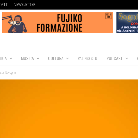
ATTI
NEWSLETTER
TICA
MUSICA
CULTURA
PALINSESTO
PODCAST
ista Bologna