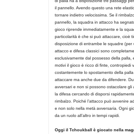
di palla ha a disposizione tre passaggi pe
il pannello. Avendo questo una rete elastic
tornare indietro velocissima. Se il rimbalz
pannello, la squadra in attacco ha segnato
gioco riprende immediatamente e la squadr
particolarità è che si può attaccare, cioè t
disposizione di entrambe le squadre (per u
attacco e difesa classici sono completamen
esclusivamente dal possesso della palla, e
motivi il gioco è ricco di finte, contropiedi
costantemente lo spostamento della palla 
attaccare ma anche due da difendere. Dura
avversari e non si possono ostacolare gli 
la difesa cercando di disporsi rapidamente 
rimbalzo. Poiché l’attacco può avvenire ad 
e non solo nella metà avversaria. Ogni gi
da un ruolo all’altro in tempi rapidi.
Oggi il Tchoukball è giocato nella magg