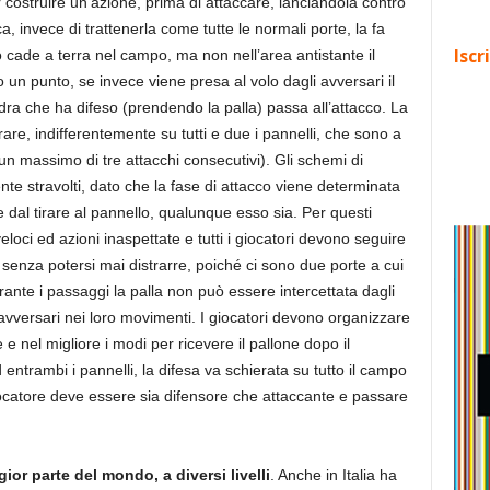
r costruire un’azione, prima di attaccare, lanciandola contro
a, invece di trattenerla come tutte le normali porte, la fa
Iscr
o cade a terra nel campo, ma non nell’area antistante il
 un punto, se invece viene presa al volo dagli avversari il
a che ha difeso (prendendo la palla) passa all’attacco. La
irare, indifferentemente su tutti e due i pannelli, che sono a
n massimo di tre attacchi consecutivi). Gli schemi di
te stravolti, dato che la fase di attacco viene determinata
 dal tirare al pannello, qualunque esso sia. Per questi
 veloci ed azioni inaspettate e tutti i giocatori devono seguire
senza potersi mai distrarre, poiché ci sono due porte a cui
nte i passaggi la palla non può essere intercettata dagli
avversari nei loro movimenti. I giocatori devono organizzare
e nel migliore i modi per ricevere il pallone dopo il
entrambi i pannelli, la difesa va schierata su tutto il campo
ocatore deve essere sia difensore che attaccante e passare
ior parte del mondo, a diversi livelli
. Anche in Italia ha