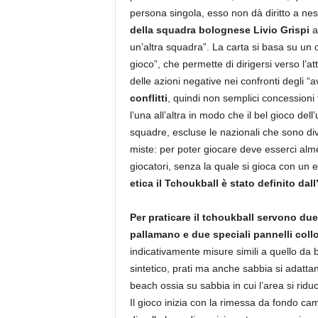
persona singola, esso non dà diritto a nes
della squadra bolognese Livio Grispi
a
un’altra squadra”. La carta si basa su un o
gioco”, che permette di dirigersi verso l’a
delle azioni negative nei confronti degli “a
conflitti
, quindi non semplici concessioni
l’una all’altra in modo che il bel gioco dell
squadre, escluse le nazionali che sono di
miste: per poter giocare deve esserci alme
giocatori, senza la quale si gioca con un
etica il Tchoukball è stato definito dal
Per praticare il tchoukball servono due
pallamano e due speciali pannelli collo
indicativamente misure simili a quello da b
sintetico, prati ma anche sabbia si adatta
beach ossia su sabbia in cui l’area si ridu
Il gioco inizia con la rimessa da fondo ca