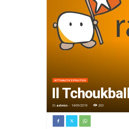
ATTUALITA' E POLITICA
Il Tchoukbal
Di
admin
-
14/09/2019
203