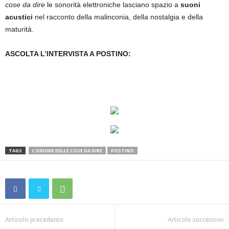
cose da dire
le sonorità elettroniche lasciano spazio a
suoni
acustici
nel racconto della malinconia, della nostalgia e della
maturità.
ASCOLTA L’INTERVISTA A POSTINO:
TAGS
L'ORDINE DELLE COSE DA DIRE
POSTINO
Articolo precedente
Articolo successivo