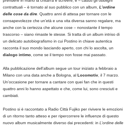
prendere in mano la chitarra e scrivere, e – caduti gli obblighi
contrattuali – è tornato al suo pubblico con un album,
L’ordine
delle cose da dire
. Quattro anni di attesa per tornare con le
consapevolezze che un’età e una vita diversa sanno regalare, ma
anche con la certezza che alcune cose – nonostante il tempo
trascorso – siano rimaste le stesse. Si tratta di un album intriso di
un delicato autobiografismo in cui Postino in chiave autentica
racconta il suo mondo lasciando aperto, con chi lo ascolta, un
dialogo intimo
, come se il tempo non fosse mai passato.
Alla pubblicazione dell’album segue un tour iniziato a febbraio a
Milano con una data anche a Bologna, al
Locomotiv
, il 7 marzo.
Un’occasione per tornare a cantare con quei fan che in questi
quattro anni lo hanno aspettato e che, come lui, sono cresciuti e
cambiati.
Postino si è raccontato a Radio Città Fujiko per rivivere le emozioni
di un ritorno tanto atteso e per ripercorrere le influenze di questo
nuovo album musicalmente diverso dai precedenti: in
L’ordine delle