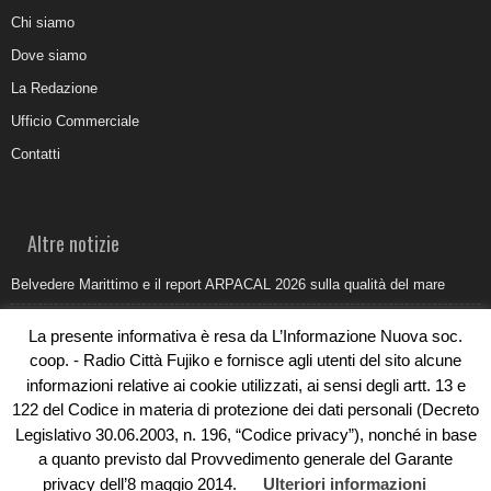
Chi siamo
Dove siamo
La Redazione
Ufficio Commerciale
Contatti
Altre notizie
Belvedere Marittimo e il report ARPACAL 2026 sulla qualità del mare
Come organizzare e allestire una camera ardente per l’ultimo saluto
La presente informativa è resa da L’Informazione Nuova soc.
Umidità di risalita in casa, come riconoscere i segnali veri
coop. - Radio Città Fujiko e fornisce agli utenti del sito alcune
informazioni relative ai cookie utilizzati, ai sensi degli artt. 13 e
Torna il Sun Donato Festival 2026
122 del Codice in materia di protezione dei dati personali (Decreto
Come il busking moderno ridisegna il paesaggio sonoro urbano
Legislativo 30.06.2003, n. 196, “Codice privacy”), nonché in base
a quanto previsto dal Provvedimento generale del Garante
privacy dell’8 maggio 2014.
Ulteriori informazioni