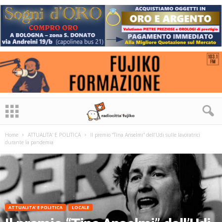
Home
ATTUALITA' E POLITICA
Il premio “Tina Anselmi” dell’Udi sulle lavoratrici
durante la pandemia
ATTUALITA' E POLITICA
LOCALE