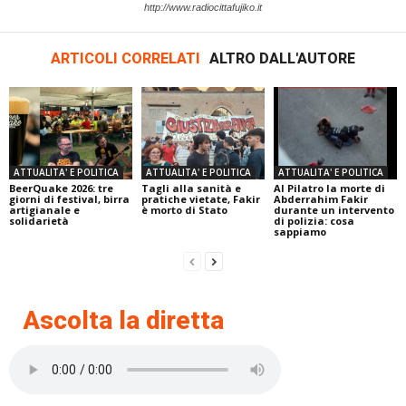
http://www.radiocittafujiko.it
ARTICOLI CORRELATI
ALTRO DALL'AUTORE
ATTUALITA' E POLITICA
ATTUALITA' E POLITICA
ATTUALITA' E POLITICA
BeerQuake 2026: tre
Tagli alla sanità e
Al Pilatro la morte di
giorni di festival, birra
pratiche vietate, Fakir
Abderrahim Fakir
artigianale e
è morto di Stato
durante un intervento
solidarietà
di polizia: cosa
sappiamo
Ascolta la diretta