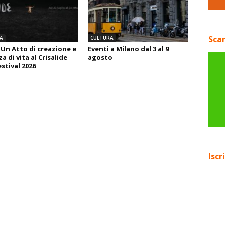
Scar
A
CULTURA
 Un Atto di creazione e
Eventi a Milano dal 3 al 9
 di vita al Crisalide
agosto
estival 2026
Iscr