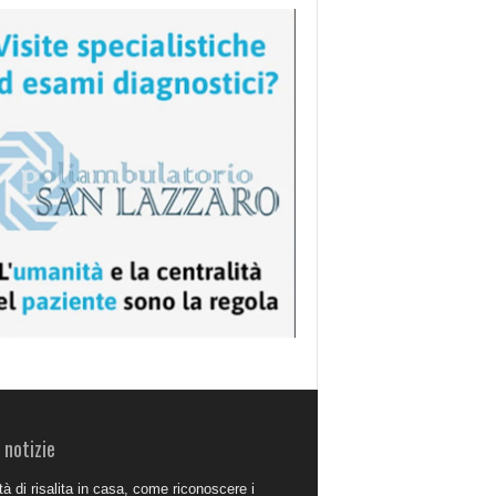
 notizie
à di risalita in casa, come riconoscere i