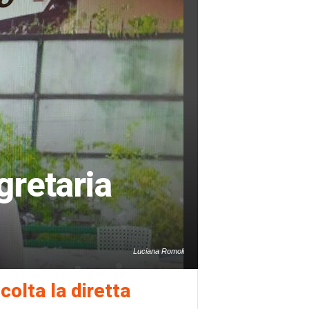
gretaria
Luciana Romoli
colta la diretta