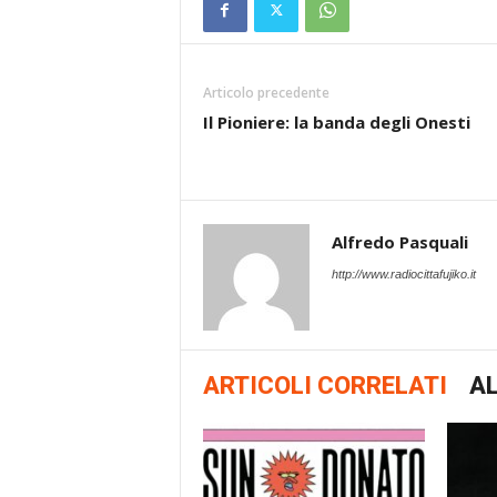
Articolo precedente
Il Pioniere: la banda degli Onesti
Alfredo Pasquali
http://www.radiocittafujiko.it
ARTICOLI CORRELATI
AL