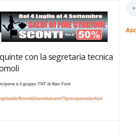
Asc
 quinte con la segretaria tecnica
Romoli
rincipene e il gruppo TNT di Alan Ford
.org/details/8romoli1fumettutvanni70principenealanford