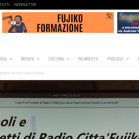
ATTI
NEWSLETTER
TICA
MUSICA
CULTURA
PALINSESTO
PODCAST
egretaria tecnica Luciana Romoli