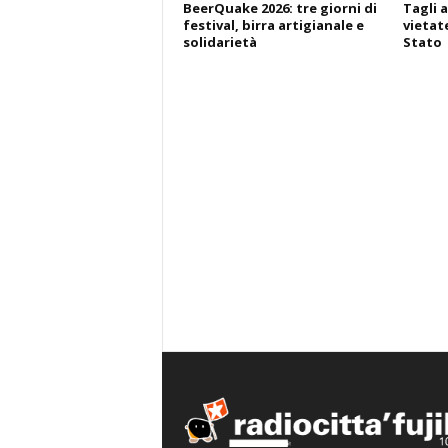
BeerQuake 2026: tre giorni di
Tagli a
festival, birra artigianale e
vietate
solidarietà
Stato