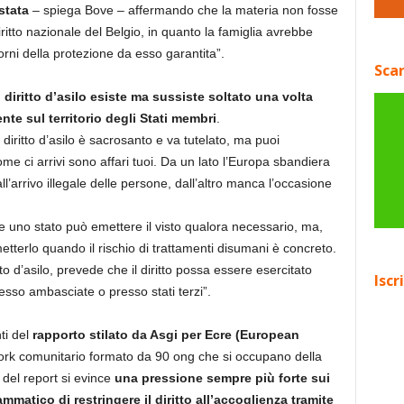
stata
– spiega Bove – affermando che la materia non fosse
ritto nazionale del Belgio, in quanto la famiglia avrebbe
orni della protezione da esso garantita”.
Scar
 diritto d’asilo esiste ma sussiste soltato una volta
ente sul territorio degli Stati membri
.
 diritto d’asilo è sacrosanto e va tutelato, ma puoi
ome ci arrivi sono affari tuoi. Da un lato l’Europa sbandiera
all’arrivo illegale delle persone, dall’altro manca l’occasione
he uno stato può emettere il visto qualora necessario, ma,
etterlo quando il rischio di trattamenti disumani è concreto.
tto d’asilo, prevede che il diritto possa essere esercitato
Iscr
resso ambasciate o presso stati terzi”.
ti del
rapporto stilato da Asgi per Ecre (European
ork comunitario formato da 90 ong che si occupano della
i del report si evince
una pressione sempre più forte sui
mmatico di restringere il diritto all’accoglienza tramite