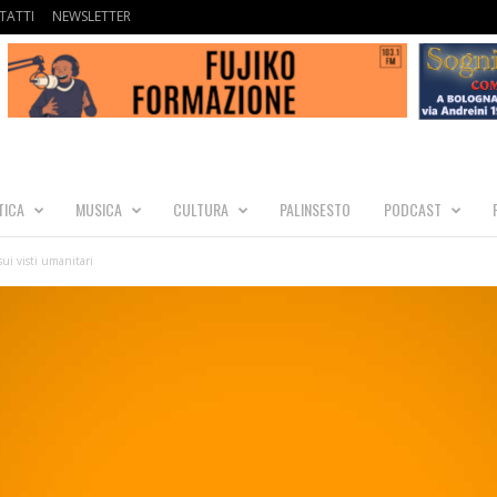
TATTI
NEWSLETTER
TICA
MUSICA
CULTURA
PALINSESTO
PODCAST
sui visti umanitari