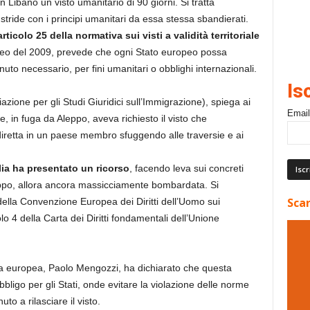
n Libano un visto umanitario di 90 giorni. Si tratta
stride con i principi umanitari da essa stessa sbandierati.
articolo 25 della normativa sui visti a validità territoriale
o del 2009, prevede che ogni Stato europeo possa
nuto necessario, per fini umanitari o obblighi internazionali.
Is
azione per gli Studi Giuridici sull’Immigrazione), spiega ai
Email
e, in fuga da Aleppo, aveva richiesto il visto che
iretta in un paese membro sfuggendo alle traversie e ai
lia ha presentato un ricorso
, facendo leva sui concreti
ppo, allora ancora massicciamente bombardata. Si
Scar
 della Convenzione Europea dei Diritti dell’Uomo sui
lo 4 della Carta dei Diritti fondamentali dell’Unione
.
zia europea, Paolo Mengozzi, ha dichiarato che questa
ligo per gli Stati, onde evitare la violazione delle norme
uto a rilasciare il visto.