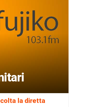
itari
colta la diretta