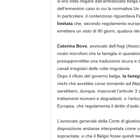
si era vista negare dall’ambasciata belga i
dell’ennesimo caso in cui la normativa Ue 
In particolare, il contenzioso riguardava
l’
limitata
che, secondo regolamento europe
emettere un visto di 90 giorni, qualora rite
Caterina Bove
, avvocato dell’Asgi (Associ
nostri microfoni che la famiglia in question
presupporrebbe una traduzione sicura e d
canali irregolari delle rotte migratorie.
Dopo il rifiuto del governo belga,
la famig
rischi che avrebbe corso tornando ad Ale
sarebbero, dunque, trascurati l’articolo 3
trattamenti inumani e degradanti, e l’artico
Europea, che regolamenta il diritto d’asilo
L’avvocato generale della Corte di giusti
disposizione andasse interpretata come obb
sopracitate, e che il Belgio fosse quindi ten