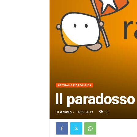
ATTUALITA' E POLITICA
Il paradosso
Di
admin
-
14/09/2019
65