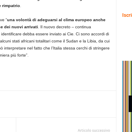
 rimpatrio
.
Iscr
ve “
una volontà di adeguarsi al clima europeo anche
ne dei nuovi arrivati
. Il nuovo decreto – continua
i identificare debba essere inviato ai Cie. Ci sono accordi di
cuni stati africani totalitari come il Sudan e la Libia, da cui
interpretare nel fatto che l’Italia stessa cerchi di stringere
iera più forte”.
Articolo successivo