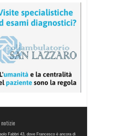
 notizie
aolo Fabbri 43, dove Francesco è ancora di