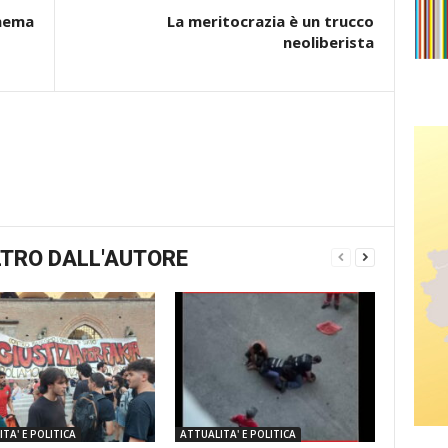
inema
La meritocrazia è un trucco
neoliberista
TRO DALL'AUTORE
TA' E POLITICA
ATTUALITA' E POLITICA