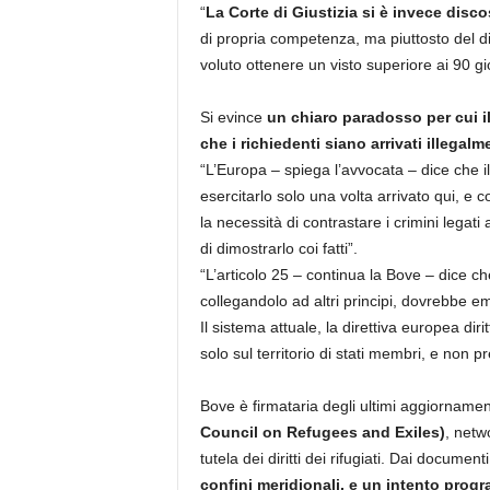
“
La Corte di Giustizia si è invece disco
di propria competenza, ma piuttosto del di
voluto ottenere un visto superiore ai 90 gi
Si evince
un chiaro paradosso per cui il
che i richiedenti siano arrivati illegalm
“L’Europa – spiega l’avvocata – dice che il
esercitarlo solo una volta arrivato qui, e c
la necessità di contrastare i crimini legati 
di dimostrarlo coi fatti”.
“L’articolo 25 – continua la Bove – dice c
collegandolo ad altri principi, dovrebbe em
Il sistema attuale, la direttiva europea diri
solo sul territorio di stati membri, e non p
Bove è firmataria degli ultimi aggiornamen
Council on Refugees and Exiles)
, netw
tutela dei diritti dei rifugiati. Dai document
confini meridionali, e un intento progra