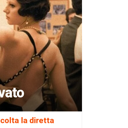
vato
colta la diretta