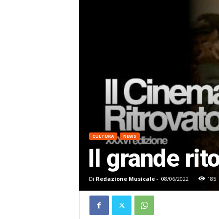
CULTURA
NEWS
Il grande ri
Di
Redazione Musicale
-
08/06/2022
185