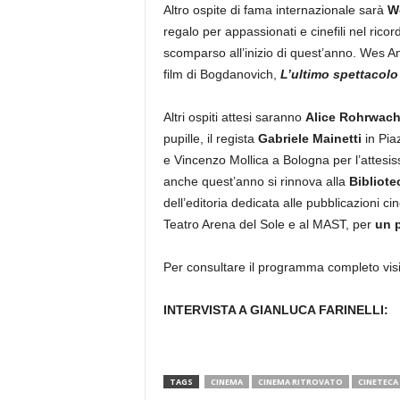
Altro ospite di fama internazionale sarà
W
regalo per appassionati e cinefili nel ric
scomparso all’inizio di quest’anno. Wes An
film di Bogdanovich,
L’ultimo spettacolo
Altri ospiti attesi saranno
Alice Rohrwach
pupille, il regista
Gabriele Mainetti
in Pia
e Vincenzo Mollica a Bologna per l’attesi
anche quest’anno si rinnova alla
Bibliot
dell’editoria dedicata alle pubblicazioni cin
Teatro Arena del Sole e al MAST, per
un 
Per consultare il programma completo vis
INTERVISTA A GIANLUCA FARINELLI:
TAGS
CINEMA
CINEMA RITROVATO
CINETECA