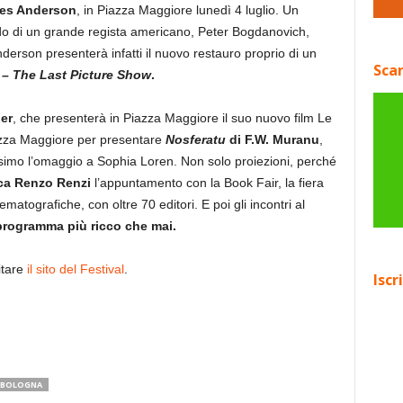
es Anderson
, in Piazza Maggiore lunedì 4 luglio. Un
ordo di un grande regista americano, Peter Bogdanovich,
derson presenterà infatti il nuovo restauro proprio di un
Scar
 – The Last Picture Show
.
er
, che presenterà in Piazza Maggiore il suo nuovo film Le
zza Maggiore per presentare
Nosferatu
di F.W. Muranu
,
ssimo l’omaggio a Sophia Loren. Non solo proiezioni, perché
eca Renzo Renzi
l’appuntamento con la Book Fair, la fiera
ematografiche, con oltre 70 editori. E poi gli incontri al
programma più ricco che mai.
itare
il sito del Festival
.
Iscr
 BOLOGNA