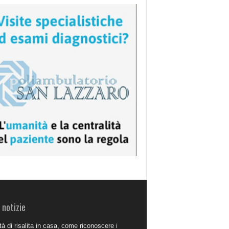
 notizie
à di risalita in casa, come riconoscere i