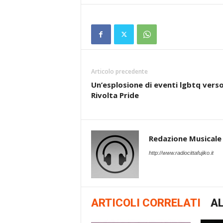
Articolo precedente
Un’esplosione di eventi lgbtq verso 
Rivolta Pride
Redazione Musicale
http://www.radiocittafujiko.it
ARTICOLI CORRELATI
AL