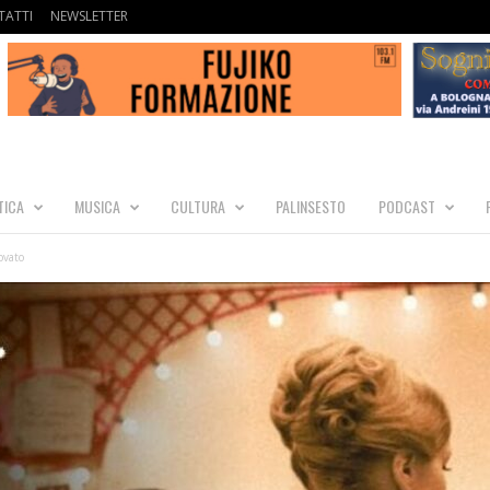
ATTI
NEWSLETTER
TICA
MUSICA
CULTURA
PALINSESTO
PODCAST
ovato