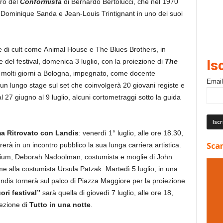
uro del
Conformista
di Bernardo Bertolucci, che nel 1970
a Dominique Sanda e Jean-Louis Trintignant in uno dei suoi
re di cult come Animal House e The Blues
Brothers, in
 del festival, domenica 3 luglio, con la proiezione di
The
Is
er molti giorni a Bologna, impegnato, come docente
Email
un lungo stage sul set che coinvolgerà 20 giovani registe e
al 27 giugno al 9 luglio, alcuni cortometraggi sotto la guida
a Ritrovato con Landis
: venerdì 1° luglio, alle ore 18.30,
Scar
rrerà in un incontro pubblico la sua lunga carriera artistica.
torium, Deborah Nadoolman, costumista e moglie di John
e alla costumista Ursula Patzak. Martedì 5 luglio, in una
ndis tornerà sul palco di Piazza Maggiore per la proiezione
ori festival”
sarà quella di giovedì 7 luglio, alle ore 18,
iezione di
Tutto in una notte
.