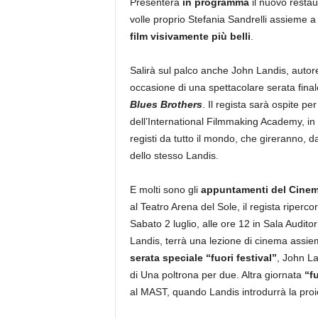
Presenterà
in programma
il nuovo resta
volle proprio Stefania Sandrelli assieme 
film visivamente più belli
.
Salirà sul palco anche John Landis, auto
occasione di una spettacolare serata finale
Blues Brothers
. Il regista sarà ospite p
dell’International Filmmaking Academy, in 
registi da tutto il mondo, che gireranno, d
dello stesso Landis.
E molti sono gli
appuntamenti del Cinem
al Teatro Arena del Sole, il regista riperco
Sabato 2 luglio, alle ore 12 in Sala Audi
Landis, terrà una lezione di cinema assiem
serata speciale “fuori festival”
, John La
di Una poltrona per due. Altra giornata
“fu
al MAST, quando Landis introdurrà la pro