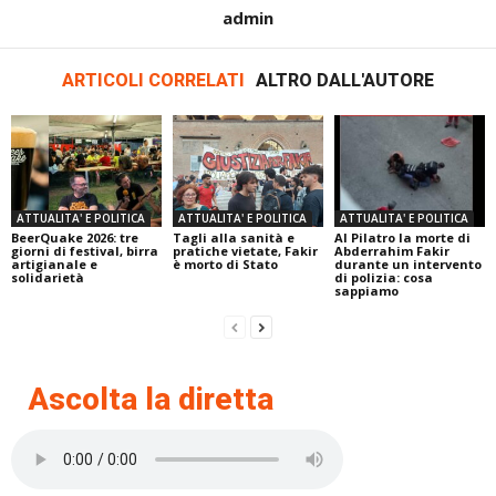
admin
ARTICOLI CORRELATI
ALTRO DALL'AUTORE
ATTUALITA' E POLITICA
ATTUALITA' E POLITICA
ATTUALITA' E POLITICA
BeerQuake 2026: tre
Tagli alla sanità e
Al Pilatro la morte di
giorni di festival, birra
pratiche vietate, Fakir
Abderrahim Fakir
artigianale e
è morto di Stato
durante un intervento
solidarietà
di polizia: cosa
sappiamo
Ascolta la diretta