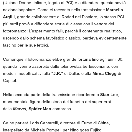
(Unione Donne Italiane, legato al PCI) e a difendere questa novità
nazionalpopolare. Come ci racconta nella trasmissione
Marcello
Argilli
, grande collaboratore di Rodari nel Pioniere, lo stesso PCI
più tardi provò a diffondere storie di classe con il vettore del
fotoromanzo: L’esperimento fallì, perchè il contenente realistico,
uscendo dallo schema favolistico classico, perdeva evidentemente
fascino per le sue lettrici.
Comunque il fotoromanzo ebbe grande fortuna fino agli anni ’80,
quando venne assorbito dalle telenovelas berlusconiane, con
modelli modelli cattivi alla
“J.R.”
di Dallas o alla
Mirna Clegg
di
Capitol.
Nella seconda parte della trasmissione ricorderemo
Stan Lee
,
monumentale figura della storia del fumetto dei super eroi
della
Marvel
,
Spider Man
compreso.
Ce ne parlerà Loris Cantarelli, direttore di Fumo di China,
interpellato da Michele Pompei per Nino goes Fujiko.