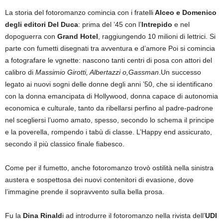
La storia del fotoromanzo comincia con i fratelli
Alceo e Domenico
degli editori Del Duca
: prima del ’45 con l’
Intrepido
e nel
dopoguerra con
Grand Hotel
, raggiungendo 10 milioni di lettrici. Si
parte con fumetti disegnati tra avventura e d’amore Poi si comincia
a fotografare le vgnette: nascono tanti centri di posa con attori del
calibro di
Massimio Girotti, Albertazzi o,Gassman
.Un successo
legato ai nuovi sogni delle donne degli anni ’50, che si identificano
con la donna emancipata di Hollywood, donna capace di autonomia
economica e culturale, tanto da ribellarsi perfino al padre-padrone
nel scegliersi l’uomo amato, spesso, secondo lo schema il principe
e la poverella, rompendo i tabù di classe. L’Happy end assicurato,
secondo il più classico finale fiabesco.
Come per il fumetto, anche fotoromanzo trovò ostilità nella sinistra
austera e sospettosa dei nuovi contenitori di evasione, dove
l’immagine prende il sopravvento sulla bella prosa.
Fu la
Dina Rinald
i ad introdurre il fotoromanzo nella rivista dell’
UDI