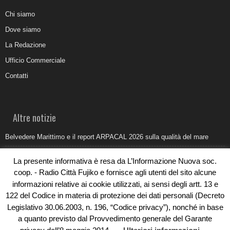
Chi siamo
Dove siamo
La Redazione
Ufficio Commerciale
Contatti
Altre notizie
Belvedere Marittimo e il report ARPACAL 2026 sulla qualità del mare
Come organizzare e allestire una camera ardente per l’ultimo saluto
La presente informativa è resa da L’Informazione Nuova soc.
Umidità di risalita in casa, come riconoscere i segnali veri
coop. - Radio Città Fujiko e fornisce agli utenti del sito alcune
informazioni relative ai cookie utilizzati, ai sensi degli artt. 13 e
Torna il Sun Donato Festival 2026
122 del Codice in materia di protezione dei dati personali (Decreto
Come il busking moderno ridisegna il paesaggio sonoro urbano
Legislativo 30.06.2003, n. 196, “Codice privacy”), nonché in base
a quanto previsto dal Provvedimento generale del Garante