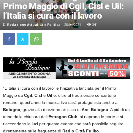
Primo Maggio di Cgil, Cisl e Uil:
l’Italia si cura con il lavoro
Di
Redazione Attualità e Politica
-
28/04/2021
341
“L’Italia si cura con il lavoro” è l’iniziativa lanciata per il Primo
Maggio da
Cgil
,
Cisl
e
Uil
e, oltre al tradizionale concertone
romano, quest’anno la musica live sarà protagonista anche a
Bologna
, grazie alla direzione artistica di
Arci Bologna
. A più di un
anno dalla chiusura dell’
Estragon Club
, si riaprono le porte e si
riaccendono le luci per questo evento che sarà possibile seguire
direttamente sulle frequenze di
Radio Città Fujiko
.