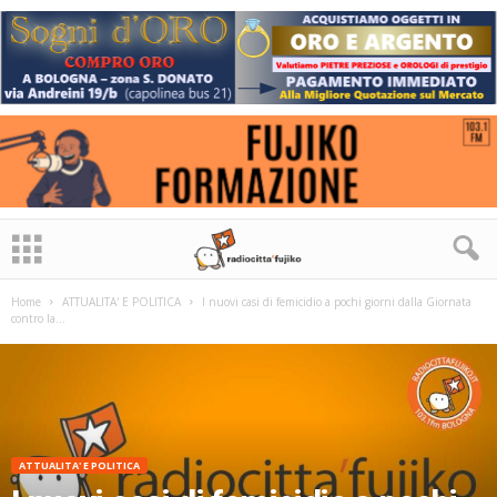
Home
ATTUALITA' E POLITICA
I nuovi casi di femicidio a pochi giorni dalla Giornata
contro la...
ATTUALITA' E POLITICA