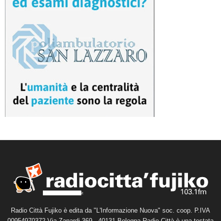
Radio Città Fujiko è edita da "L'Informazione Nuova" soc. coop. P.IVA
00954970372 Via Zanardi 369 - 40131 Bologna Radio Città è una testata