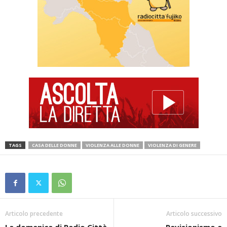
TAGS
CASA DELLE DONNE
VIOLENZA ALLE DONNE
VIOLENZA DI GENERE
Articolo precedente
Articolo successivo
La domenica di Radio Città
Revisionismo e