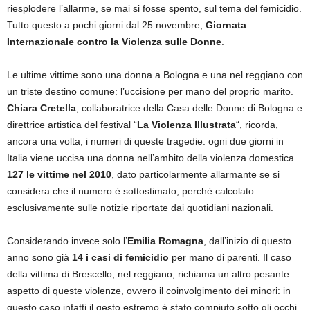
riesplodere l’allarme, se mai si fosse spento, sul tema del femicidio.
Tutto questo a pochi giorni dal 25 novembre,
Giornata
Internazionale contro la Violenza sulle Donne
.
Le ultime vittime sono una donna a Bologna e una nel reggiano con
un triste destino comune: l’uccisione per mano del proprio marito.
Chiara Cretella
, collaboratrice della Casa delle Donne di Bologna e
direttrice artistica del festival “
La Violenza Illustrata
“, ricorda,
ancora una volta, i numeri di queste tragedie: ogni due giorni in
Italia viene uccisa una donna nell’ambito della violenza domestica.
127 le vittime nel 2010
, dato particolarmente allarmante se si
considera che il numero è sottostimato, perchè calcolato
esclusivamente sulle notizie riportate dai quotidiani nazionali.
Considerando invece solo l’
Emilia Romagna
, dall’inizio di questo
anno sono già
14 i casi di femicidio
per mano di parenti. Il caso
della vittima di Brescello, nel reggiano, richiama un altro pesante
aspetto di queste violenze, ovvero il coinvolgimento dei minori: in
questo caso infatti il gesto estremo è stato compiuto sotto gli occhi