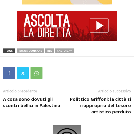
TAGS
IOSONOUNCANE
IRA
RADIO DAY
Articolo precedente
Articolo successivo
A cosa sono dovuti gli
Polittico Griffoni: la città si
scontri bellici in Palestina
riappropria del tesoro
artistico perduto