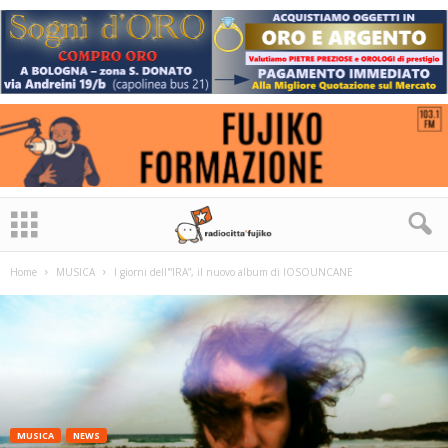
Home
MUSICA
I giorni dell'”IRA”, il nuovo album di IOSOUNCANE
MUSICA
NEWS