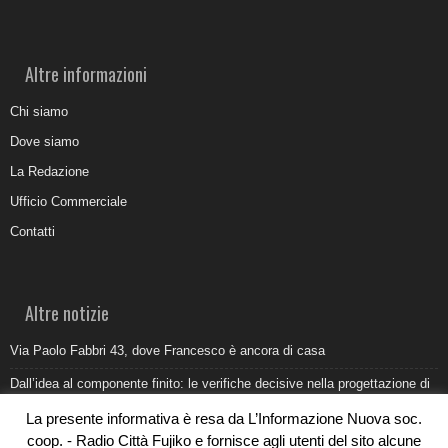
Altre informazioni
Chi siamo
Dove siamo
La Redazione
Ufficio Commerciale
Contatti
Altre notizie
Via Paolo Fabbri 43, dove Francesco è ancora di casa
Dall’idea al componente finito: le verifiche decisive nella progettazione di
uno stampo industriale
La presente informativa è resa da L’Informazione Nuova soc.
Belvedere Marittimo e il report ARPACAL 2026 sulla qualità del mare
coop. - Radio Città Fujiko e fornisce agli utenti del sito alcune