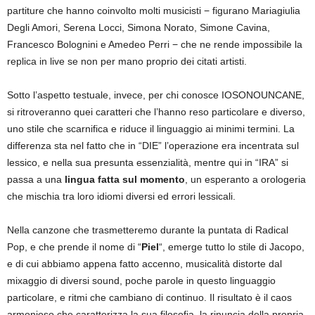
partiture che hanno coinvolto molti musicisti − figurano Mariagiulia
Degli Amori, Serena Locci, Simona Norato, Simone Cavina,
Francesco Bolognini e Amedeo Perri − che ne rende impossibile la
replica in live se non per mano proprio dei citati artisti.
Sotto l’aspetto testuale, invece, per chi conosce IOSONOUNCANE,
si ritroveranno quei caratteri che l’hanno reso particolare e diverso,
uno stile che scarnifica e riduce il linguaggio ai minimi termini. La
differenza sta nel fatto che in “DIE” l’operazione era incentrata sul
lessico, e nella sua presunta essenzialità, mentre qui in “IRA” si
passa a una
lingua fatta sul momento
, un esperanto a orologeria
che mischia tra loro idiomi diversi ed errori lessicali.
Nella canzone che trasmetteremo durante la puntata di Radical
Pop, e che prende il nome di “
Piel
“, emerge tutto lo stile di Jacopo,
e di cui abbiamo appena fatto accenno, musicalità distorte dal
mixaggio di diversi sound, poche parole in questo linguaggio
particolare, e ritmi che cambiano di continuo. Il risultato è il caos
armonioso che caratterizza la sua filosofia, la rinuncia della propria