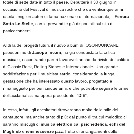
totale di sette date in tutto il paese. Debutterà il 30 giugno in
occasione del Festival di musica rock e che da venticinque anni
ospita i migliori autori di fama nazionale e internazionale, il
Ferrara
Sotto Le Stelle
, con le prevendite già disponibili sul sito di
panicoconcerti.
Al di là dei progetti futuri, il nuovo album di IOSONOUNCANE,
pseudonimo di
Jacopo Incani
, ha già conquistato la critica
musicale, riscontrando pareri favorevoli anche da riviste del calibro
di Classic Rock, Rolling Stones e Internazionale. Una grande
soddisfazione per il musicista sardo, considerando la lunga
gestazione che ha interessato questo lavoro, progettato e
rimaneggiato per ben cinque anni, e che potrebbe seguire le orme
dell’acclamatissima opera precedente, “
DIE
“.
In esso, infatti, gli ascoltatori ritroveranno molto dello stile del
cantautore, ma anche tanto di più: dal punto di tra cui melodico ci
saranno miscugli di
musica elettronica
,
psichedelica
,
echi del
Maghreb
e
reminescenze jazz
, frutto di arrangiamenti delle