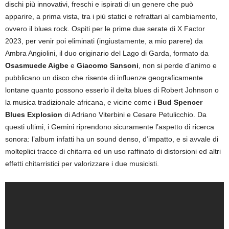
dischi più innovativi, freschi e ispirati di un genere che può
apparire, a prima vista, tra i più statici e refrattari al cambiamento,
ovvero il blues rock. Ospiti per le prime due serate di X Factor
2023, per venir poi eliminati (ingiustamente, a mio parere) da
Ambra Angiolini, il duo originario del Lago di Garda, formato da
Osasmuede Aigbe
e
Giacomo Sansoni
, non si perde d’animo e
pubblicano un disco che risente di influenze geograficamente
lontane quanto possono esserlo il delta blues di Robert Johnson o
la musica tradizionale africana, e vicine come i
Bud Spencer
Blues Explosion
di Adriano Viterbini e Cesare Petulicchio. Da
questi ultimi, i Gemini riprendono sicuramente l’aspetto di ricerca
sonora: l’album infatti ha un sound denso, d’impatto, e si avvale di
molteplici tracce di chitarra ed un uso raffinato di distorsioni ed altri
effetti chitarristici per valorizzare i due musicisti.