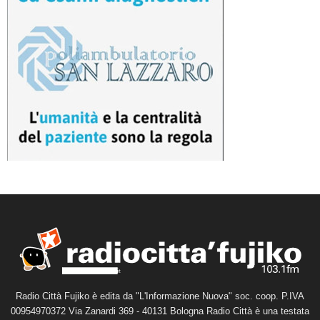
Radio Città Fujiko è edita da "L'Informazione Nuova" soc. coop. P.IVA
00954970372 Via Zanardi 369 - 40131 Bologna Radio Città è una testata