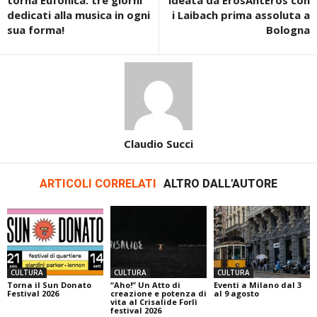
torna Eufonica: tre giorni
ideata da ErosAntEros con
dedicati alla musica in ogni
i Laibach prima assoluta a
sua forma!
Bologna
Claudio Succi
ARTICOLI CORRELATI
ALTRO DALL'AUTORE
CULTURA
CULTURA
CULTURA
Torna il Sun Donato
“Aho!” Un Atto di
Eventi a Milano dal 3
Festival 2026
creazione e potenza di
al 9 agosto
vita al Crisalide Forlì
festival 2026