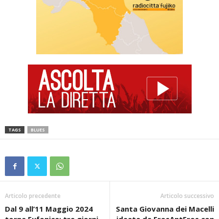
TAGS
BLUES
Articolo precedente
Articolo successivo
Dal 9 all’11 Maggio 2024
Santa Giovanna dei Macelli