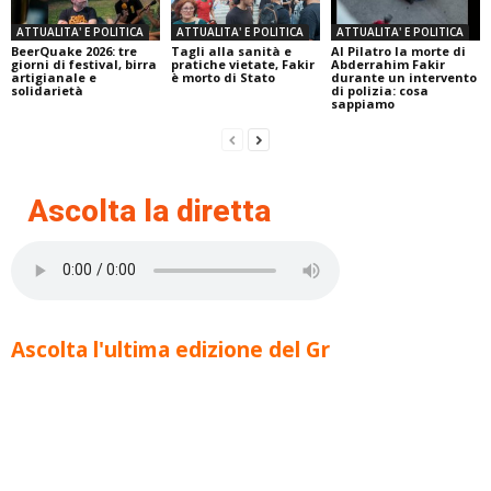
ATTUALITA' E POLITICA
ATTUALITA' E POLITICA
ATTUALITA' E POLITICA
BeerQuake 2026: tre
Tagli alla sanità e
Al Pilatro la morte di
giorni di festival, birra
pratiche vietate, Fakir
Abderrahim Fakir
artigianale e
è morto di Stato
durante un intervento
solidarietà
di polizia: cosa
sappiamo
Ascolta la diretta
Ascolta l'ultima edizione del Gr