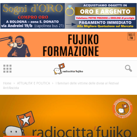
Home
ATTUALITA' E POLITICA
I familiari delle vittime delle divise al Festival
Antifascista