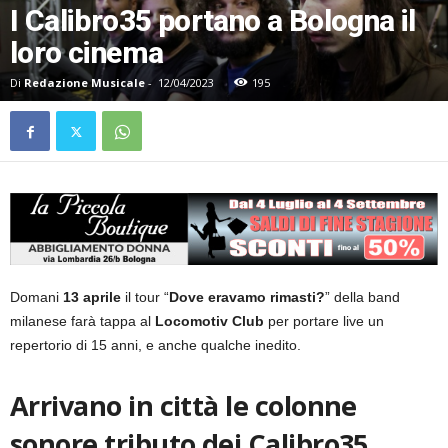
I Calibro35 portano a Bologna il
loro cinema
Di
Redazione Musicale
-
12/04/2023
195
Domani
13 aprile
il tour “
Dove eravamo rimasti?
” della band
milanese farà tappa al
Locomotiv Club
per portare live un
repertorio di 15 anni, e anche qualche inedito.
Arrivano in città le colonne
sonore tributo dei Calibro35