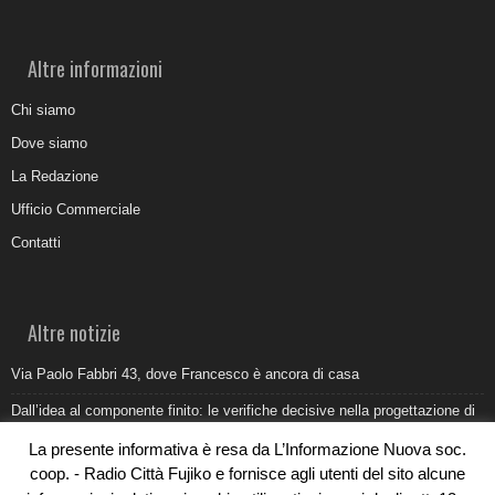
Altre informazioni
Chi siamo
Dove siamo
La Redazione
Ufficio Commerciale
Contatti
Altre notizie
Via Paolo Fabbri 43, dove Francesco è ancora di casa
Dall’idea al componente finito: le verifiche decisive nella progettazione di
uno stampo industriale
La presente informativa è resa da L’Informazione Nuova soc.
Belvedere Marittimo e il report ARPACAL 2026 sulla qualità del mare
coop. - Radio Città Fujiko e fornisce agli utenti del sito alcune