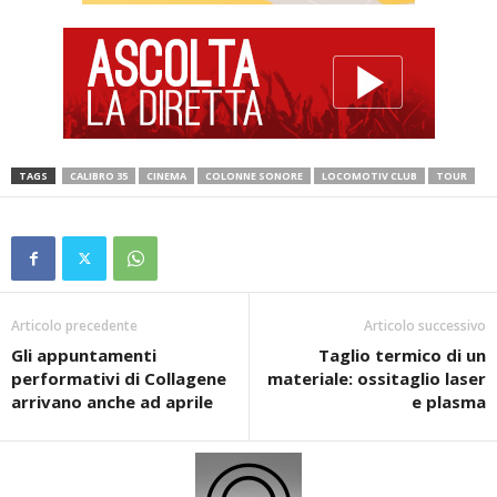
TAGS
CALIBRO 35
CINEMA
COLONNE SONORE
LOCOMOTIV CLUB
TOUR
Articolo precedente
Articolo successivo
Gli appuntamenti
Taglio termico di un
performativi di Collagene
materiale: ossitaglio laser
arrivano anche ad aprile
e plasma