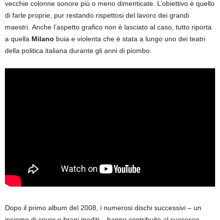
vecchie colonne sonore più o meno dimenticate. L’obiettivo è quello
di farle proprie, pur restando rispettosi del lavoro dei grandi
maestri. Anche l’aspetto grafico non è lasciato al caso, tutto riporta
a quella
Milano
buia e violenta che è stata a lungo uno dei teatri
della politica italiana durante gli anni di piombo.
Dopo il primo album del 2008, i numerosi dischi successivi – un
insieme di cover e brani inediti – hanno contribuito al successo