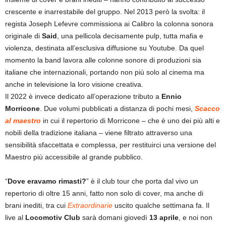
crescente e inarrestabile del gruppo. Nel 2013 però la svolta: il
regista Joseph Lefevre commissiona ai Calibro la colonna sonora
originale di
Said
, una pellicola decisamente pulp, tutta mafia e
violenza, destinata all’esclusiva diffusione su Youtube. Da quel
momento la band lavora alle colonne sonore di produzioni sia
italiane che internazionali, portando non più solo al cinema ma
anche in televisione la loro visione creativa.
Il 2022 è invece dedicato all’operazione tributo a
Ennio
Morricone
. Due volumi pubblicati a distanza di pochi mesi,
Scacco
al maestro
in cui il repertorio di Morricone – che è uno dei più alti e
nobili della tradizione italiana – viene filtrato attraverso una
sensibilità sfaccettata e complessa, per restituirci una versione del
Maestro più accessibile al grande pubblico.
“
Dove eravamo rimasti?
” è il club tour che porta dal vivo un
repertorio di oltre 15 anni, fatto non solo di cover, ma anche di
brani inediti, tra cui
Extraordinarie
uscito qualche settimana fa. Il
live al
Locomotiv Club
sarà domani giovedì
13 aprile
, e noi non