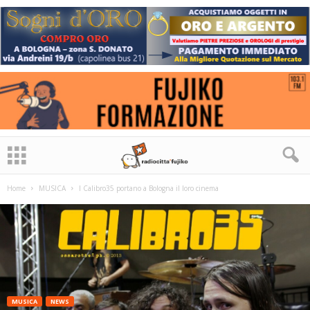
Home
MUSICA
I Calibro35 portano a Bologna il loro cinema
MUSICA
NEWS