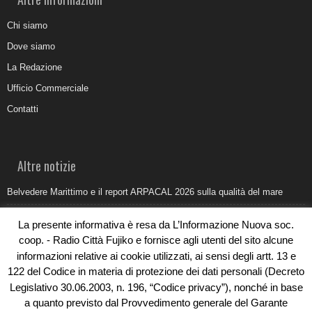
Chi siamo
Dove siamo
La Redazione
Ufficio Commerciale
Contatti
Altre notizie
Belvedere Marittimo e il report ARPACAL 2026 sulla qualità del mare
Come organizzare e allestire una camera ardente per l’ultimo saluto
La presente informativa è resa da L’Informazione Nuova soc.
Umidità di risalita in casa, come riconoscere i segnali veri
coop. - Radio Città Fujiko e fornisce agli utenti del sito alcune
informazioni relative ai cookie utilizzati, ai sensi degli artt. 13 e
Torna il Sun Donato Festival 2026
122 del Codice in materia di protezione dei dati personali (Decreto
Come il busking moderno ridisegna il paesaggio sonoro urbano
Legislativo 30.06.2003, n. 196, “Codice privacy”), nonché in base
a quanto previsto dal Provvedimento generale del Garante