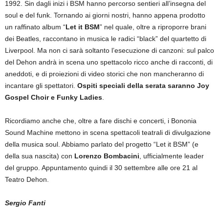
1992. Sin dagli inizi i BSM hanno percorso sentieri all’insegna del
soul e del funk. Tornando ai giorni nostri, hanno appena prodotto
un raffinato album “
Let it BSM
” nel quale, oltre a riproporre brani
dei Beatles, raccontano in musica le radici “black” del quartetto di
Liverpool. Ma non ci sarà soltanto l’esecuzione di canzoni: sul palco
del Dehon andrà in scena uno spettacolo ricco anche di racconti, di
aneddoti, e di proiezioni di video storici che non mancheranno di
incantare gli spettatori.
Ospiti speciali della serata saranno Joy
Gospel Choir e Funky Ladies
.
Ricordiamo anche che, oltre a fare dischi e concerti, i Bononia
Sound Machine mettono in scena spettacoli teatrali di divulgazione
della musica soul. Abbiamo parlato del progetto “Let it BSM” (e
della sua nascita) con
Lorenzo Bombacini
, ufficialmente leader
del gruppo. Appuntamento quindi il 30 settembre alle ore 21 al
Teatro Dehon.
Sergio Fanti