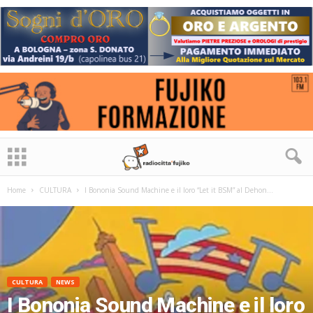
Home
CULTURA
I Bononia Sound Machine e il loro “Let it BSM” al Dehon...
CULTURA
NEWS
I Bononia Sound Machine e il loro