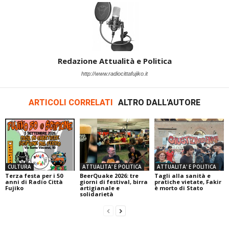
Redazione Attualità e Politica
http://www.radiocittafujiko.it
ARTICOLI CORRELATI
ALTRO DALL'AUTORE
CULTURA
ATTUALITA' E POLITICA
ATTUALITA' E POLITICA
Terza festa per i 50
BeerQuake 2026: tre
Tagli alla sanità e
anni di Radio Città
giorni di festival, birra
pratiche vietate, Fakir
Fujiko
artigianale e
è morto di Stato
solidarietà