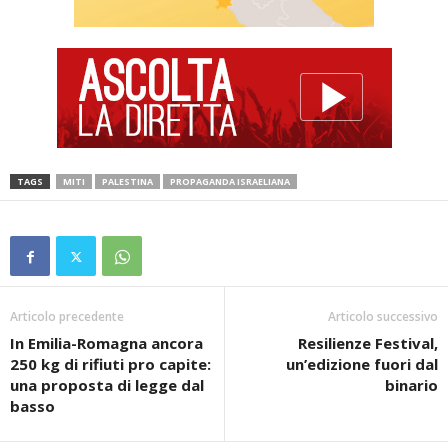
TAGS
MITI
PALESTINA
PROPAGANDA ISRAELIANA
Articolo precedente
Articolo successivo
In Emilia-Romagna ancora
Resilienze Festival,
250 kg di rifiuti pro capite:
un’edizione fuori dal
una proposta di legge dal
binario
basso