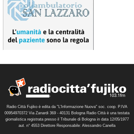
Radio Città Fujiko è edita da "L'Informazione Nuova" soc. coop. P.IVA
00954970372 Via Zanardi 369 - 40131 Bologna Radio Città è una testata
giornalistica registrata presso il Tribunale di Bologna in data 12/05/1977
aut. n° 4553 Direttore Responsabile: Alessandro Canella