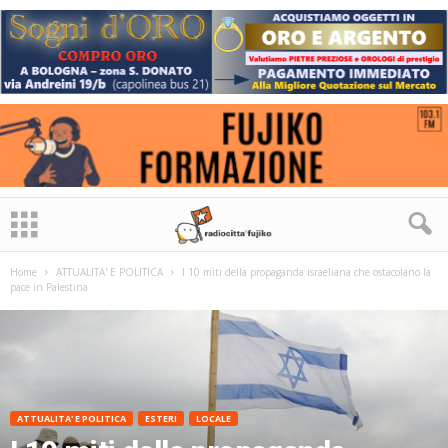
Home
ATTUALITA' E POLITICA
I 10 miti della propaganda israeliana che ostacolano la
pace in Palestina
ATTUALITA' E POLITICA
ESTERI
LOCALE