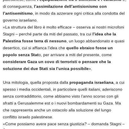
di conseguenza,
l’assimilazione dell’antisionismo con
l’antisemitismo
, in modo da azzerare ogni critica alla condotta del
governo israeliano.
«La struttura del libro è molto efficace – osserva ai nostri microfoni
Stagni – perché parte da miti del passato, tra cui
l’idea che la
Palestina fosse terra di nessuno
, un luogo abbandonato e quasi
desertico, cui si affianca l’idea che
quello ebraico fosse un
popolo senza Stat
o, per arrivare a miti del presente, come
considerare Gaza un covo di terroristi o pensare che la
soluzione dei due Stati sia l’unica possibile
».
Una mitologia, quella proposta dalla
propaganda israeliana
, a cui
spesso i media occidentali, in particolare quelli italiani, aderiscono
senza contraddittorio, come abbiamo visto l’anno scorso con gli
sfratti a Gerusalemme est o i nuovi bombardamenti su Gaza. Ma
che rappresenta anche un ostacolo alla soluzione del lungo
conflitto israelo palestinese.
«Come possiamo avere pace senza giustizia? – domanda Stagni –