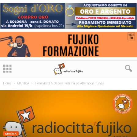
Home
MUSICA
Honeybird & Debora Petrina ad Afternoon Tunes
MUSICA