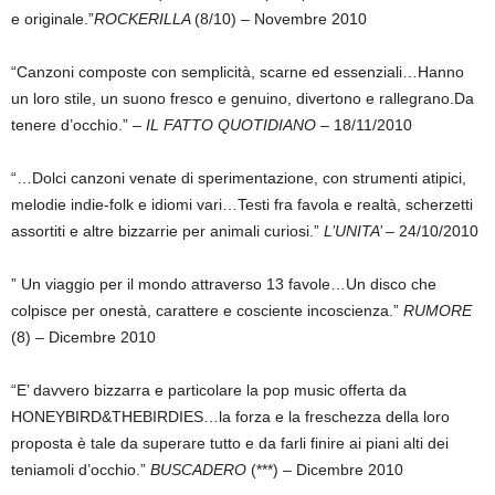
e originale.”
ROCKERILLA
(8/10) – Novembre 2010
“Canzoni composte con semplicità, scarne ed essenziali…Hanno
un loro stile, un suono fresco e genuino, divertono e rallegrano.Da
tenere d’occhio.” –
IL FATTO QUOTIDIANO –
18/11/2010
“…Dolci canzoni venate di sperimentazione, con strumenti atipici,
melodie indie-folk e idiomi vari…Testi fra favola e realtà, scherzetti
assortiti e altre bizzarrie per animali curiosi.”
L’UNITA’ –
24/10/2010
” Un viaggio per il mondo attraverso 13 favole…Un disco che
colpisce per onestà, carattere e cosciente incoscienza.”
RUMORE
(8) – Dicembre 2010
“E’ davvero bizzarra e particolare la pop music offerta da
HONEYBIRD&THEBIRDIES…la forza e la freschezza della loro
proposta è tale da superare tutto e da farli finire ai piani alti dei
teniamoli d’occhio.”
BUSCADERO
(***) – Dicembre 2010