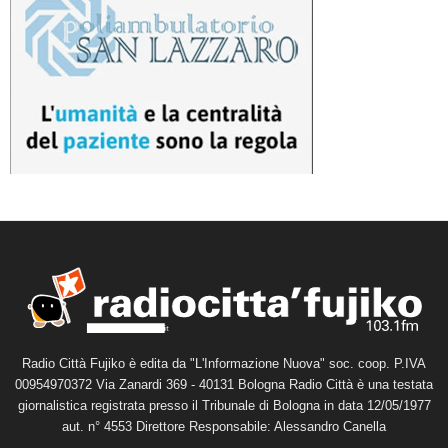
Radio Città Fujiko è edita da "L'Informazione Nuova" soc. coop. P.IVA
00954970372 Via Zanardi 369 - 40131 Bologna Radio Città è una testata
giornalistica registrata presso il Tribunale di Bologna in data 12/05/1977
aut. n° 4553 Direttore Responsabile: Alessandro Canella