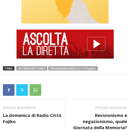
TAGS
AFTERNOON TUNES
PROGRAMMI RADIO CITTÀ FUJIKO
Articolo precedente
Articolo successivo
La domenica di Radio Città
Revisionismo e
Fujiko
negazionismo, quale
Giornata della Memoria?