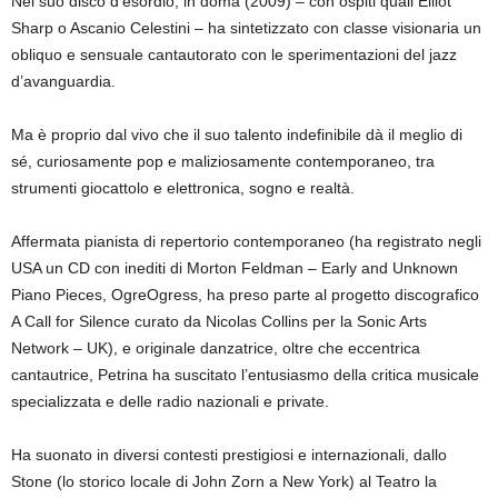
Nel suo disco d’esordio, in doma (2009) – con ospiti quali Elliot
Sharp o Ascanio Celestini – ha sintetizzato con classe visionaria un
obliquo e sensuale cantautorato con le sperimentazioni del jazz
d’avanguardia.
Ma è proprio dal vivo che il suo talento indefinibile dà il meglio di
sé, curiosamente pop e maliziosamente contemporaneo, tra
strumenti giocattolo e elettronica, sogno e realtà.
Affermata pianista di repertorio contemporaneo (ha registrato negli
USA un CD con inediti di Morton Feldman – Early and Unknown
Piano Pieces, OgreOgress, ha preso parte al progetto discografico
A Call for Silence curato da Nicolas Collins per la Sonic Arts
Network – UK), e originale danzatrice, oltre che eccentrica
cantautrice, Petrina ha suscitato l’entusiasmo della critica musicale
specializzata e delle radio nazionali e private.
Ha suonato in diversi contesti prestigiosi e internazionali, dallo
Stone (lo storico locale di John Zorn a New York) al Teatro la