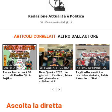
Redazione Attualità e Politica
http://www.radiocittafujiko.it
ARTICOLI CORRELATI
ALTRO DALL'AUTORE
CULTURA
ATTUALITA' E POLITICA
ATTUALITA' E POLITICA
Terza festa per i 50
BeerQuake 2026: tre
Tagli alla sanità e
anni di Radio Città
giorni di festival, birra
pratiche vietate, Fakir
Fujiko
artigianale e
è morto di Stato
solidarietà
Ascolta la diretta