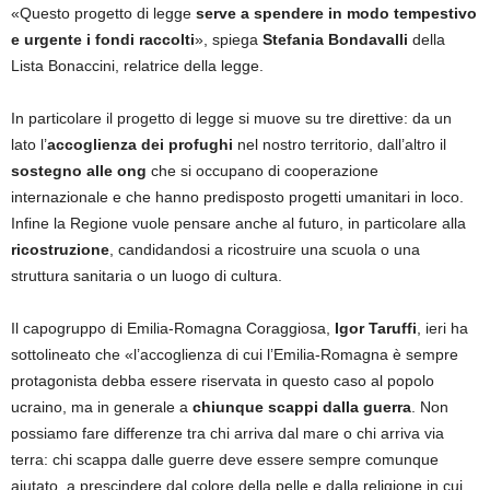
«Questo progetto di legge
serve a spendere in modo tempestivo
e urgente i fondi raccolti
», spiega
Stefania Bondavalli
della
Lista Bonaccini, relatrice della legge.
In particolare il progetto di legge si muove su tre direttive: da un
lato l’
accoglienza dei profughi
nel nostro territorio, dall’altro il
sostegno alle ong
che si occupano di cooperazione
internazionale e che hanno predisposto progetti umanitari in loco.
Infine la Regione vuole pensare anche al futuro, in particolare alla
ricostruzione
, candidandosi a ricostruire una scuola o una
struttura sanitaria o un luogo di cultura.
Il capogruppo di Emilia-Romagna Coraggiosa,
Igor Taruffi
, ieri ha
sottolineato che «l’accoglienza di cui l’Emilia-Romagna è sempre
protagonista debba essere riservata in questo caso al popolo
ucraino, ma in generale a
chiunque scappi dalla guerra
. Non
possiamo fare differenze tra chi arriva dal mare o chi arriva via
terra: chi scappa dalle guerre deve essere sempre comunque
aiutato, a prescindere dal colore della pelle e dalla religione in cui