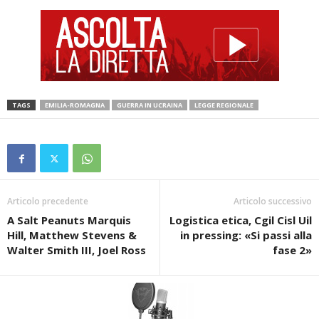
TAGS
EMILIA-ROMAGNA
GUERRA IN UCRAINA
LEGGE REGIONALE
Articolo precedente
Articolo successivo
A Salt Peanuts Marquis
Logistica etica, Cgil Cisl Uil
Hill, Matthew Stevens &
in pressing: «Si passi alla
Walter Smith III, Joel Ross
fase 2»