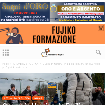
Home
ATTUALITA' E POLITICA
Guerra in Ucraina, In Emilia-Romagna un quarto dei
profughi: in arrivo una...
ATTUALITA' E POLITICA
LOCALE