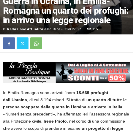
Guerra in Ucraina, In Emilia-
Romagna un quarto dei profughi:
in arrivo una legge regionale
Di
Redazione Attualità e Politica
-
31/03/2022
115
In Emilia-Romagna sono arrivati finora
18.669 profughi
dall’Ucraina
, di cui 8.194 minori. Si tratta di
un quarto di tutte le
persone scappate dalla guerra in Ucraina e arrivate in Italia
.
«Numeri senza precedenti», ha affermato ieri l’assessora regionale
alla Protezione civile,
Irene Priolo
, nel corso di una commissione
che aveva lo scopo di prendere in esame
un progetto di legge