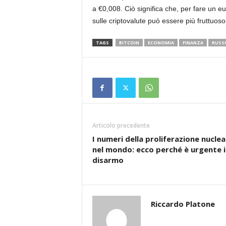
a €0,008. Ciò significa che, per fare un eu
sulle criptovalute può essere più fruttuoso 
TAGS
BITCOIN
ECONOMIA
FINANZA
RUSSI
Articolo precedente
I numeri della proliferazione nuclea
nel mondo: ecco perché è urgente i
disarmo
Riccardo Platone