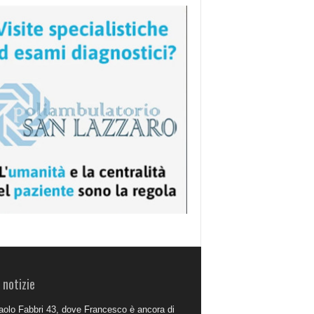
 notizie
aolo Fabbri 43, dove Francesco è ancora di