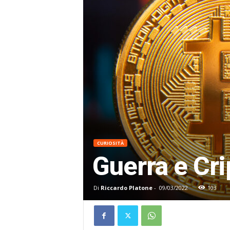
CURIOSITÀ
Guerra e Cri
Di
Riccardo Platone
-
09/03/2022
103