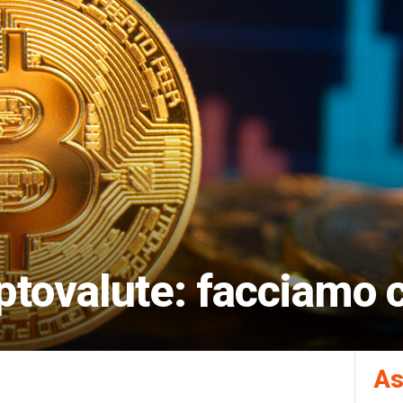
ptovalute: facciamo 
As