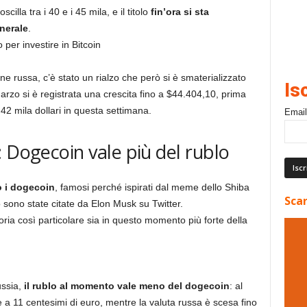
cilla tra i 40 e i 45 mila, e il titolo
fin’ora si sta
nerale
.
o per investire in Bitcoin
ione russa, c’è stato un rialzo che però si è smaterializzato
Is
 marzo si è registrata una crescita fino a $44.404,10, prima
 42 mila dollari in questa settimana.
Email
 Dogecoin vale più del rublo
o i dogecoin
, famosi perché ispirati dal meme dello Shiba
Scar
 sono state citate da Elon Musk su Twitter.
oria così particolare sia in questo momento più forte della
ussia,
il rublo al momento vale meno del dogecoin
: al
e a 11 centesimi di euro, mentre la valuta russa è scesa fino