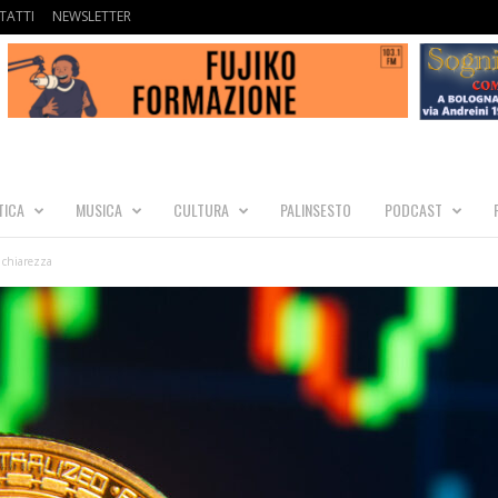
TATTI
NEWSLETTER
TICA
MUSICA
CULTURA
PALINSESTO
PODCAST
 chiarezza