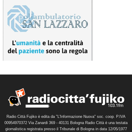
Radio Città Fujiko è edita da "L'Informazione Nuova" soc. coop. P.IVA
00954970372 Via Zanardi 369 - 40131 Bologna Radio Città è una testata
giornalistica registrata presso il Tribunale di Bologna in data 12/05/1977