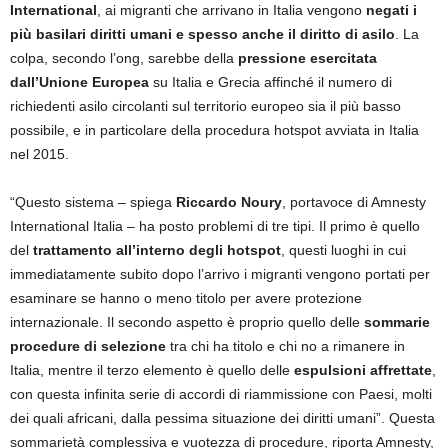
International
, ai migranti che arrivano in Italia vengono
negati i
più basilari diritti umani e spesso anche il diritto di asilo
. La
colpa, secondo l’ong, sarebbe della
pressione esercitata
dall’Unione Europea
su Italia e Grecia affinché il numero di
richiedenti asilo circolanti sul territorio europeo sia il più basso
possibile, e in particolare della procedura hotspot avviata in Italia
nel 2015.
“Questo sistema – spiega
Riccardo Noury
, portavoce di Amnesty
International Italia – ha posto problemi di tre tipi. Il primo è quello
del
trattamento all’interno degli hotspot
, questi luoghi in cui
immediatamente subito dopo l’arrivo i migranti vengono portati per
esaminare se hanno o meno titolo per avere protezione
internazionale. Il secondo aspetto è proprio quello delle
sommarie
procedure di selezione
tra chi ha titolo e chi no a rimanere in
Italia, mentre il terzo elemento è quello delle
espulsioni affrettate
,
con questa infinita serie di accordi di riammissione con Paesi, molti
dei quali africani, dalla pessima situazione dei diritti umani”. Questa
sommarietà complessiva e vuotezza di procedure, riporta Amnesty,