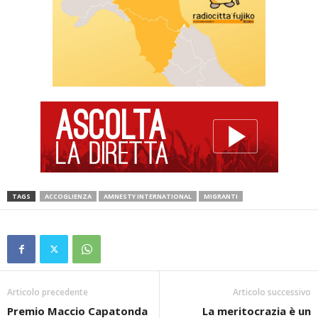
TAGS
ACCOGLIENZA
AMNESTY INTERNATIONAL
MIGRANTI
Articolo precedente
Articolo successivo
Premio Maccio Capatonda
La meritocrazia è un