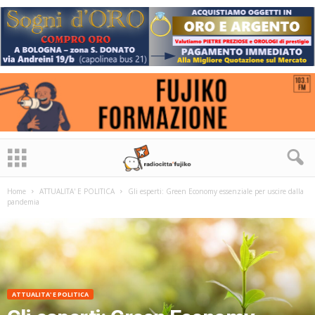
Home
ATTUALITA' E POLITICA
Gli esperti: Green Economy essenziale per uscire dalla
pandemia
ATTUALITA' E POLITICA