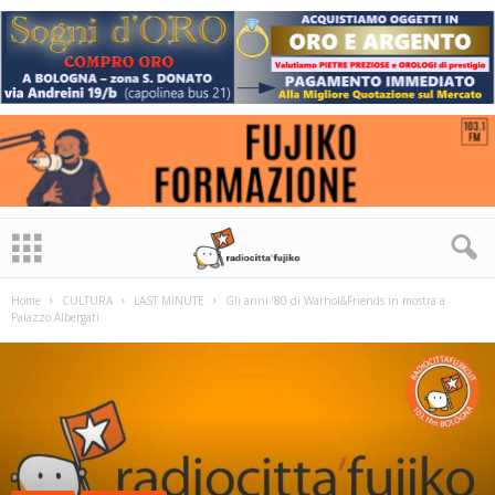
Home
CULTURA
LAST MINUTE
Gli anni ’80 di Warhol&Friends in mostra a
Palazzo Albergati