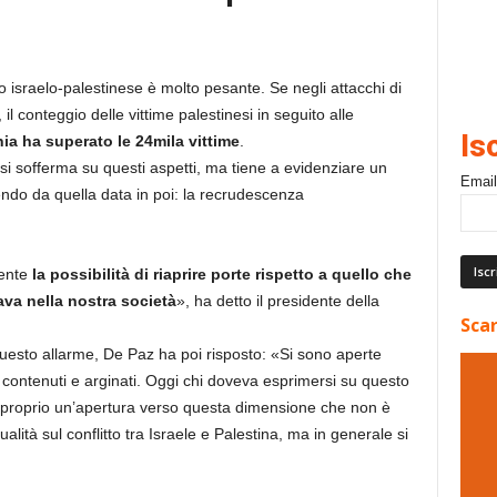
tto israelo-palestinese è molto pesante. Se negli attacchi di
, il conteggio delle vittime palestinesi in seguito alle
Is
ia ha superato le 24mila vittime
.
si sofferma su questi aspetti, ma tiene a evidenziare un
Email
ndo da quella data in poi: la recrudescenza
mente
la possibilità di riaprire porte rispetto a quello che
ava nella nostra società
», ha detto il presidente della
Scar
 questo allarme, De Paz ha poi risposto: «Si sono aperte
i contenuti e arginati. Oggi chi doveva esprimersi su questo
ta proprio un’apertura verso questa dimensione che non è
ualità sul conflitto tra Israele e Palestina, ma in generale si