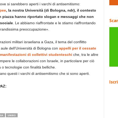
ove si sarebbero aperti i varchi di antisemitismo:
opee
, la nostra Università (di Bologna, ndr), il contesto
 in piazza hanno riportato slogan e messaggi che non
Scar
 sociale
. Le abbiamo riaffrontate e le stiamo riaffrontando
grandissima preoccupazione».
razioni militari israeliana a Gaza, il tema del conflitto
e aule dell’Università di Bologna con
appelli per il cessate
manifestazioni di collettivi studenteschi
che, tra le altre
pere le collaborazioni con Israele, in particolare per ciò
o tecnologie con finalità belliche.
ano questi i varchi di antisemitismo che si sono aperti.
Iscr
PAZ:
IA
UNIBO