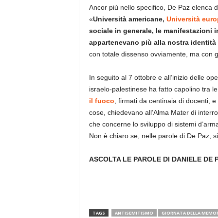
Ancor più nello specifico, De Paz elenca d
«
Università americane,
Università eur
sociale in generale, le manifestazioni
appartenevano più alla nostra identità
con totale dissenso ovviamente, ma con 
In seguito al 7 ottobre e all’inizio delle ope
israelo-palestinese ha fatto capolino tra l
il fuoco
, firmati da centinaia di docenti, e
cose, chiedevano all’Alma Mater di interrom
che concerne lo sviluppo di sistemi d’arma 
Non è chiaro se, nelle parole di De Paz, si
ASCOLTA LE PAROLE DI DANIELE DE 
TAGS
ANTISEMITISMO
GIORNATA DELLA MEMOR