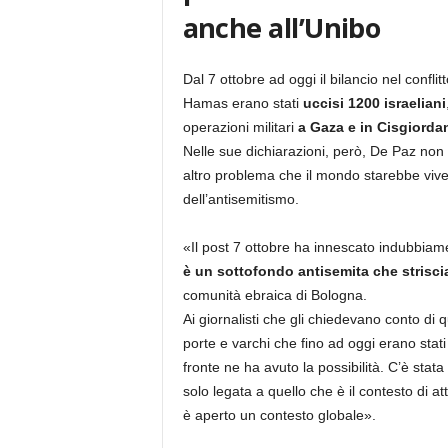
anche all’Unibo
Dal 7 ottobre ad oggi il bilancio nel confli
Hamas erano stati
uccisi 1200 israeliani
operazioni militari
a Gaza e in Cisgiordan
Nelle sue dichiarazioni, però, De Paz non 
altro problema che il mondo starebbe vive
dell’antisemitismo.
«Il post 7 ottobre ha innescato indubbia
è un sottofondo antisemita che strisci
comunità ebraica di Bologna.
Ai giornalisti che gli chiedevano conto di
porte e varchi che fino ad oggi erano stat
fronte ne ha avuto la possibilità. C’è sta
solo legata a quello che è il contesto di att
è aperto un contesto globale».