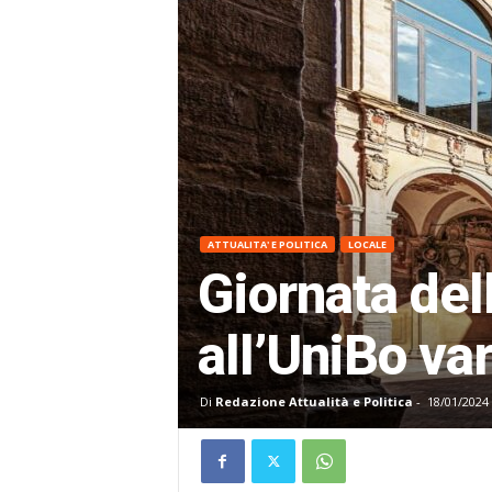
ATTUALITA' E POLITICA
LOCALE
Giornata de
all’UniBo va
Di
Redazione Attualità e Politica
-
18/01/2024