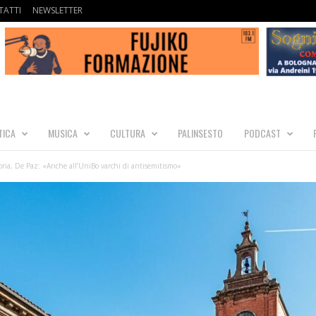
ATTI
NEWSLETTER
TICA
MUSICA
CULTURA
PALINSESTO
PODCAST
ria, De Paz: «Anche all’UniBo varchi di antisemitismo»