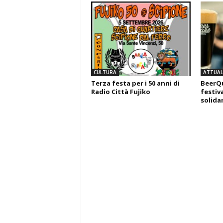
CULTURA
ATTUALI
Terza festa per i 50 anni di
BeerQu
Radio Città Fujiko
festiva
solida