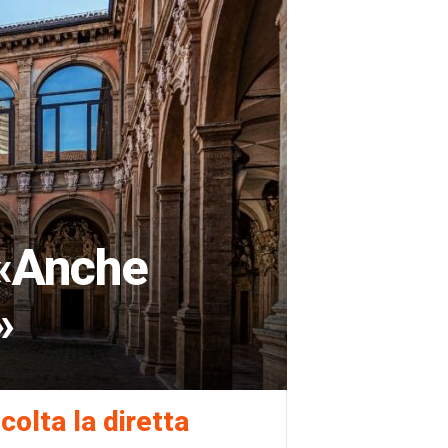
 «Anche
»
colta la diretta