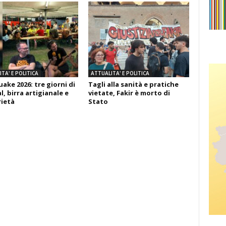
TA' E POLITICA
ATTUALITA' E POLITICA
ake 2026: tre giorni di
Tagli alla sanità e pratiche
l, birra artigianale e
vietate, Fakir è morto di
rietà
Stato