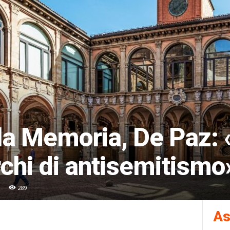
lla Memoria, De Paz:
rchi di antisemitismo
289
As