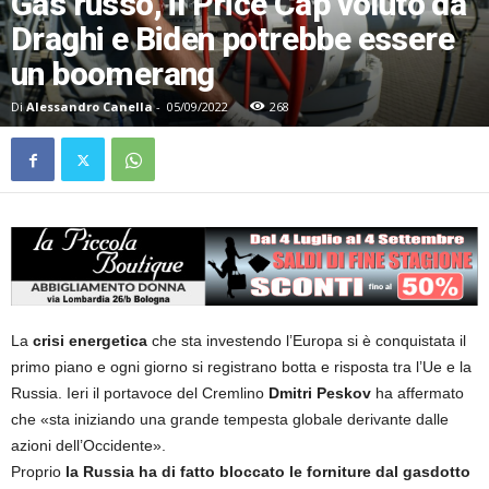
Gas russo, il Price Cap voluto da
Draghi e Biden potrebbe essere
un boomerang
Di
Alessandro Canella
-
05/09/2022
268
La
crisi energetica
che sta investendo l’Europa si è conquistata il
primo piano e ogni giorno si registrano botta e risposta tra l’Ue e la
Russia. Ieri il portavoce del Cremlino
Dmitri Peskov
ha affermato
che «sta iniziando una grande tempesta globale derivante dalle
azioni dell’Occidente».
Proprio
la Russia ha di fatto bloccato le forniture dal gasdotto