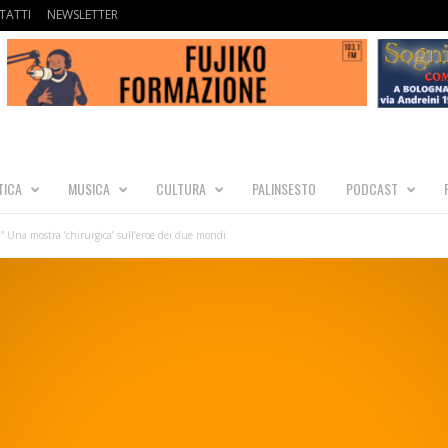
TATTI
NEWSLETTER
TICA
MUSICA
CULTURA
PALINSESTO
PODCAST
…” Una mostra ‘chirurgica’ sull’eroe dei due mondi