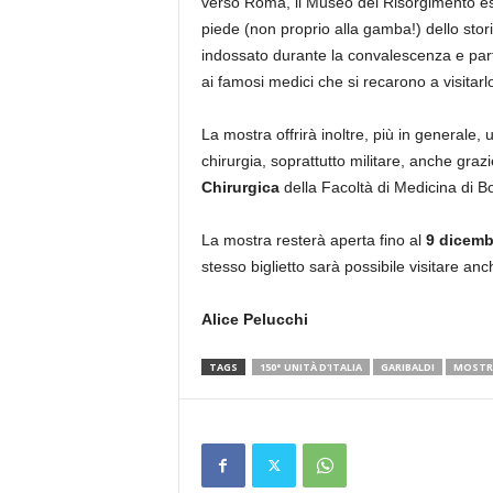
verso Roma, il Museo del Risorgimento e
piede (non proprio alla gamba!) dello stori
indossato durante la convalescenza e parti
ai famosi medici che si recarono a visitarl
La mostra offrirà inoltre, più in generale
chirurgia, soprattutto militare, anche grazi
Chirurgica
della Facoltà di Medicina di B
La mostra resterà aperta fino al
9 dicemb
stesso biglietto sarà possibile visitare anc
Alice Pelucchi
TAGS
150° UNITÀ D'ITALIA
GARIBALDI
MOSTR