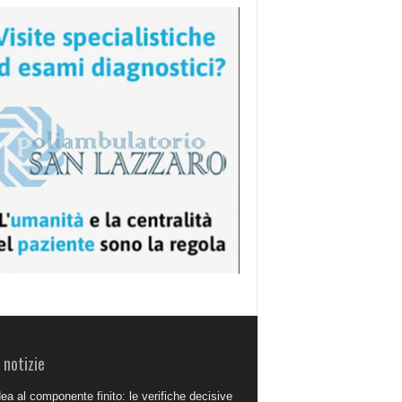
 notizie
dea al componente finito: le verifiche decisive