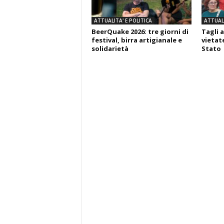
ATTUALITA' E POLITICA
ATTUALI
BeerQuake 2026: tre giorni di
Tagli a
festival, birra artigianale e
vietate
solidarietà
Stato