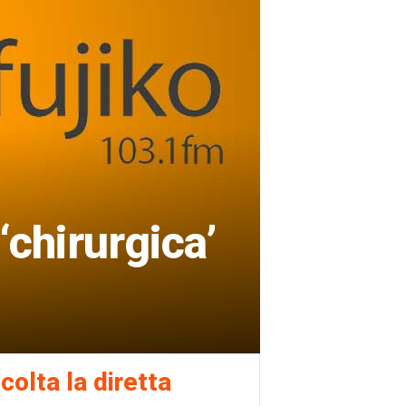
‘chirurgica’
colta la diretta