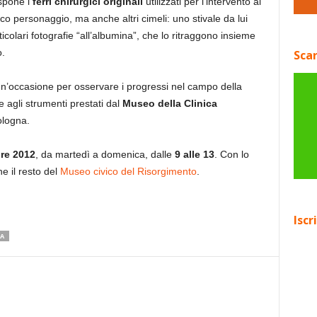
spone i
ferri chirurgici originali
utilizzati per l’intervento al
co personaggio, ma anche altri cimeli: uno stivale da lui
colari fotografie “all’albumina”, che lo ritraggono insieme
o.
Scar
, un’occasione per osservare i progressi nel campo della
e agli strumenti prestati dal
Museo della Clinica
ologna.
re 2012
, da martedì a domenica, dalle
9 alle 13
. Con lo
he il resto del
Museo civico del Risorgimento
.
Iscr
A