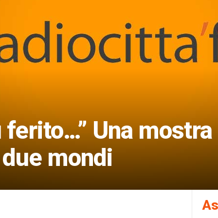
u ferito…” Una mostra 
i due mondi
As