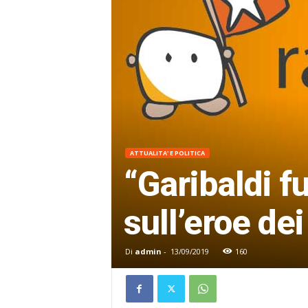
ATTUALITA' E POLITICA
“Garibaldi f
sull’eroe de
Di
admin
-
13/09/2019
160