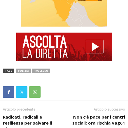
TAGS
POLIZIA
PROCESSO
Articolo precedente
Articolo successivo
Radicati, radicali e
Non c’è pace per i centri
resilienza per salvare il
sociali: ora rischia Vag61