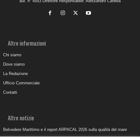
aut. n° 4553 Direttore Responsabile: Alessandro Canella
Altre informazioni
Chi siamo
Dove siamo
La Redazione
Ufficio Commerciale
Contatti
Altre notizie
Belvedere Marittimo e il report ARPACAL 2026 sulla qualità del mare
Come organizzare e allestire una camera ardente per l’ultimo saluto