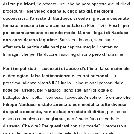
dei tre poliziotti
, l’avvocato Luzi, che ha però opposto alcuni rilievi
procedurali.
Nel video originale, circolato già nei giorni
successivi all’arresto di Narducci, si vede il giovane cesenate
fermato, messo a terra e ammanettato
da Pieri, Tizi e Foschi
per
poi essere arrestato secondo modalità che i legali di Narducci
non considerano legittime
. Sul video, intanto, sono state
effettuate le perizie delle parti per capirne meglio il contenuto.
Immagini che per Narducci e i suoli legali sono però chiarissime.
Per
i tre poliziotti – accusati di abuso d’ufficio, falso materiale
e ideologico, falsa testimonianza e lesioni personali
– la
prossima udienza si terrà il 21 luglio. I cinque anni passatti dalla
notte dell’arresto, per Narducci “sono stati anni di lotta e di
battaglia, di difficoltà – confessa l’avvocato Anselmo –
è chiaro che
Filippo Narducci è stato arrestato con modalità tutte diverse
da quelle descritte, non è stato arrestato di diritto
, perchè non
è stato comunicato al magistrato, non è stato fatto un verbale
d’arresto. Che dire? Per questi fatti non si procede”. Il processo a
carico dei tre è in carico al Tribunale di Forlì, cui sono stati