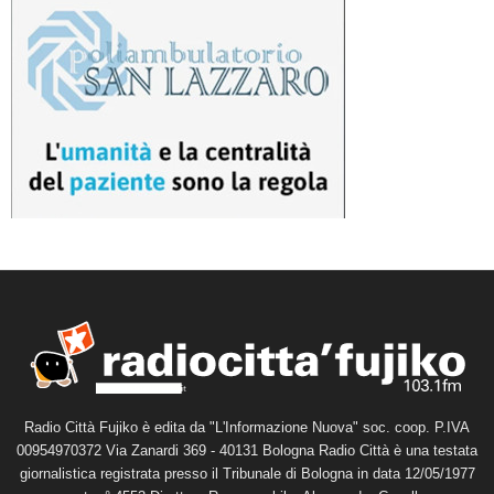
Radio Città Fujiko è edita da "L'Informazione Nuova" soc. coop. P.IVA
00954970372 Via Zanardi 369 - 40131 Bologna Radio Città è una testata
giornalistica registrata presso il Tribunale di Bologna in data 12/05/1977