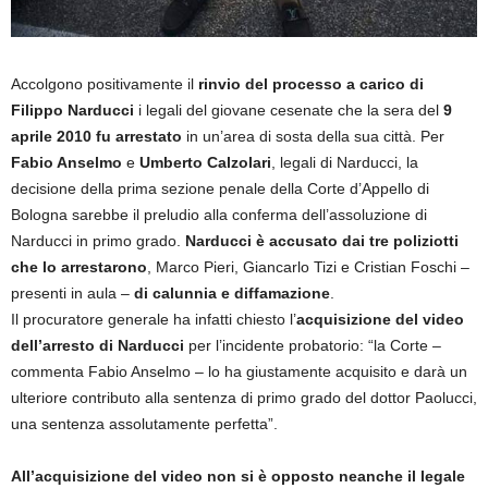
Accolgono positivamente il
rinvio del processo a carico di
Filippo Narducci
i legali del giovane cesenate che la sera del
9
aprile 2010 fu arrestato
in un’area di sosta della sua città. Per
Fabio Anselmo
e
Umberto Calzolari
, legali di Narducci, la
decisione della prima sezione penale della Corte d’Appello di
Bologna sarebbe il preludio alla conferma dell’assoluzione di
Narducci in primo grado.
Narducci è accusato dai tre poliziotti
che lo arrestarono
, Marco Pieri, Giancarlo Tizi e Cristian Foschi –
presenti in aula –
di calunnia e diffamazione
.
Il procuratore generale ha infatti chiesto l’
acquisizione del video
dell’arresto di Narducci
per l’incidente probatorio: “la Corte –
commenta Fabio Anselmo – lo ha giustamente acquisito e darà un
ulteriore contributo alla sentenza di primo grado del dottor Paolucci,
una sentenza assolutamente perfetta”.
All’acquisizione del video non si è opposto neanche il legale