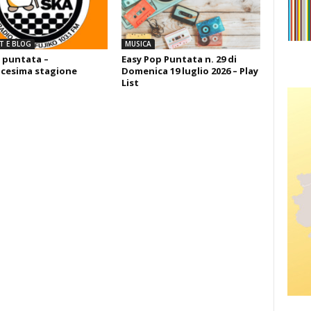
T E BLOG
MUSICA
 puntata –
Easy Pop Puntata n. 29 di
cesima stagione
Domenica 19 luglio 2026 – Play
List