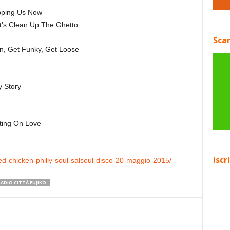
pping Us Now
Let’s Clean Up The Ghetto
Scar
n, Get Funky, Get Loose
y Story
ting On Love
Iscr
ied-chicken-philly-soul-salsoul-disco-20-maggio-2015/
DIO CITTÀ FUJIKO