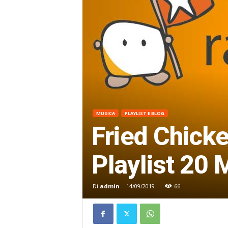
MUSICA
PLAYLIST E BLOG
Fried Chicke
Playlist 20 
Di
admin
-
14/09/2019
66