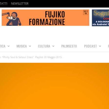
ATTI
NEWSLETTER
TICA
MUSICA
CULTURA
PALINSESTO
PODCAST
: “Philly Soul & Salsoul Disco”. Playlist 20 Maggio 2015 .