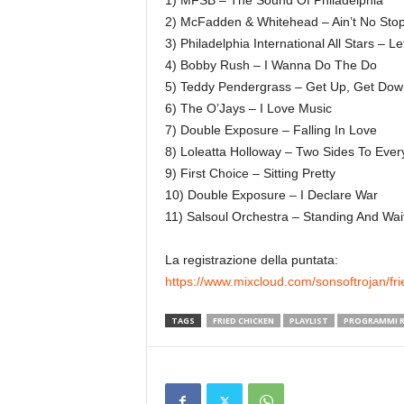
1) MFSB – The Sound Of Philadelphia
2) McFadden & Whitehead – Ain’t No Sto
3) Philadelphia International All Stars – 
4) Bobby Rush – I Wanna Do The Do
5) Teddy Pendergrass – Get Up, Get Dow
6) The O’Jays – I Love Music
7) Double Exposure – Falling In Love
8) Loleatta Holloway – Two Sides To Ever
9) First Choice – Sitting Pretty
10) Double Exposure – I Declare War
11) Salsoul Orchestra – Standing And Wai
La registrazione della puntata:
https://www.mixcloud.com/sonsoftrojan/fr
TAGS
FRIED CHICKEN
PLAYLIST
PROGRAMMI RA