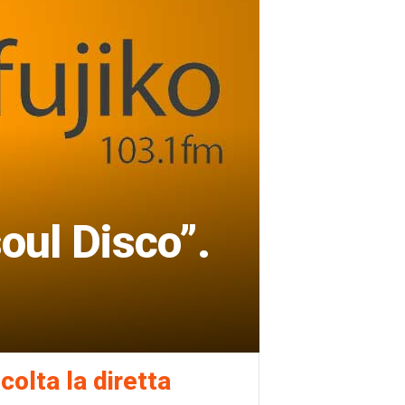
oul Disco”.
colta la diretta