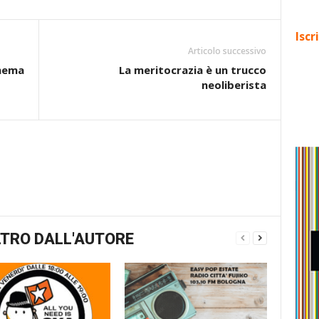
Iscr
Articolo successivo
inema
La meritocrazia è un trucco
neoliberista
TRO DALL'AUTORE