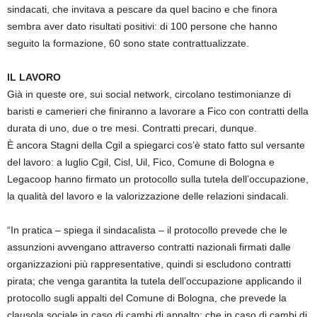
sindacati, che invitava a pescare da quel bacino e che finora
sembra aver dato risultati positivi: di 100 persone che hanno
seguito la formazione, 60 sono state contrattualizzate.
IL LAVORO
Già in queste ore, sui social network, circolano testimonianze di
baristi e camerieri che finiranno a lavorare a Fico con contratti della
durata di uno, due o tre mesi. Contratti precari, dunque.
È ancora Stagni della Cgil a spiegarci cos’è stato fatto sul versante
del lavoro: a luglio Cgil, Cisl, Uil, Fico, Comune di Bologna e
Legacoop hanno firmato un protocollo sulla tutela dell’occupazione,
la qualità del lavoro e la valorizzazione delle relazioni sindacali.
“In pratica – spiega il sindacalista – il protocollo prevede che le
assunzioni avvengano attraverso contratti nazionali firmati dalle
organizzazioni più rappresentative, quindi si escludono contratti
pirata; che venga garantita la tutela dell’occupazione applicando il
protocollo sugli appalti del Comune di Bologna, che prevede la
clausola sociale in caso di cambi di appalto; che in caso di cambi di