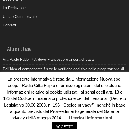
La Redazione
Ufficio Commerciale
Contatti
Altre notizie
Via Paolo Fabbri 43, dove Francesco è ancora di casa
Dall’idea al componente finito: le verifiche decisive nella progettazione di
uno stampo industriale
La presente informativa è resa da L’Informazione Nuova soc.
Belvedere Marittimo e il report ARPACAL 2026 sulla qualità del mare
coop. - Radio Città Fujiko e fornisce agli utenti del sito alcune
informazioni relative ai cookie utilizzati, ai sensi degli artt. 13 e
Come organizzare e allestire una camera ardente per l’ultimo saluto
122 del Codice in materia di protezione dei dati personali (Decreto
Umidità di risalita in casa, come riconoscere i segnali veri
Legislativo 30.06.2003, n. 196, “Codice privacy”), nonché in base
a quanto previsto dal Provvedimento generale del Garante
privacy dell’8 maggio 2014.
Ulteriori informazioni
ACCETTO