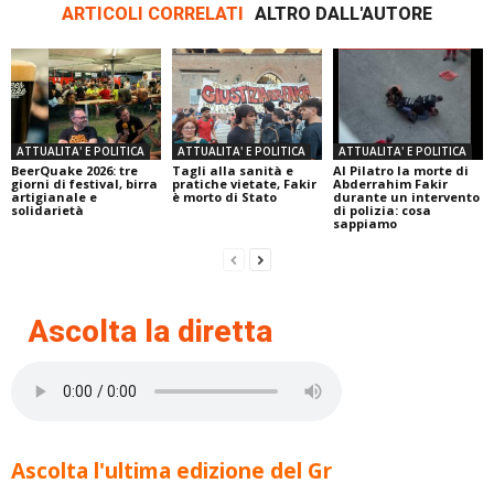
ARTICOLI CORRELATI
ALTRO DALL'AUTORE
ATTUALITA' E POLITICA
ATTUALITA' E POLITICA
ATTUALITA' E POLITICA
BeerQuake 2026: tre
Tagli alla sanità e
Al Pilatro la morte di
giorni di festival, birra
pratiche vietate, Fakir
Abderrahim Fakir
artigianale e
è morto di Stato
durante un intervento
solidarietà
di polizia: cosa
sappiamo
Ascolta la diretta
Ascolta l'ultima edizione del Gr