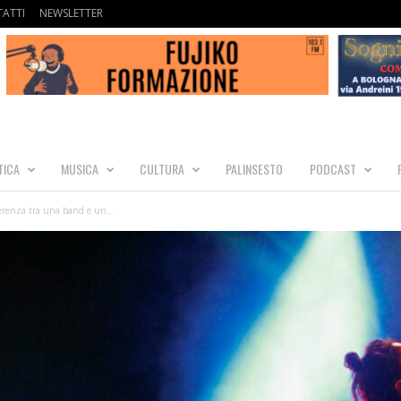
ATTI
NEWSLETTER
TICA
MUSICA
CULTURA
PALINSESTO
PODCAST
ferenza tra una band e un...