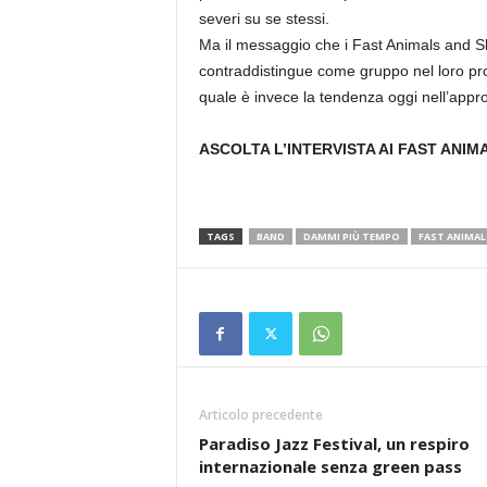
severi su se stessi.
Ma il messaggio che i Fast Animals and Sl
contraddistingue come gruppo nel loro pro
quale è invece la tendenza oggi nell’approc
ASCOLTA L’INTERVISTA AI FAST ANIM
TAGS
BAND
DAMMI PIÙ TEMPO
FAST ANIMAL
Articolo precedente
Paradiso Jazz Festival, un respiro
internazionale senza green pass