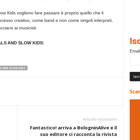
ow Kids vogliono fare passare è proprio quello che li
cesso creativo, come band e non come singoli interpreti,
ciarsi ai musicisti.
Is
ALS AND SLOW KIDS:
Email
S AND SLOW KIDS
Scar
Articolo successivo
Fantastico! arriva a BologninAlive e il
suo editore ci racconta la rivista