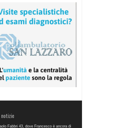
 notizie
aolo Fabbri 43, dove Francesco è ancora di