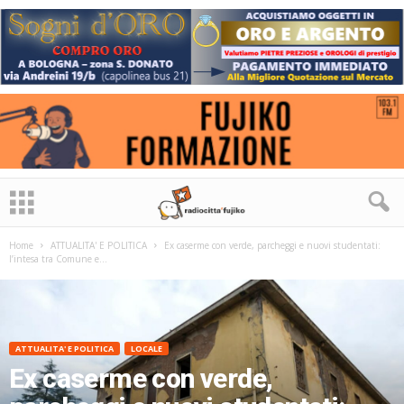
Home
ATTUALITA' E POLITICA
Ex caserme con verde, parcheggi e nuovi studentati:
l’intesa tra Comune e...
ATTUALITA' E POLITICA
LOCALE
Ex caserme con verde,