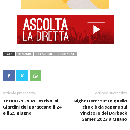
TAGS
DEMANIO
EX CASERME
STUDENTATI
Articolo precedente
Articolo successivo
Torna GoGoBo Festival ai
Night Hero: tutto quello
Giardini del Baraccano il 24
che c’è da sapere sul
e il 25 giugno
vincitore dei Barback
Games 2023 a Milano