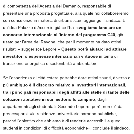
di competenza dell’Agenzia del Demanio, responsabile di
presentare una proposta progettuale, alla quale noi collaboreremo
con consulenze in materia di urbanistica», aggiunge il sindaco. E
un’idea Palazzo d’Accursio già ce l’ha: «
vogliamo lanciare un
concorso internazionale all’interno del programma C40
, già
usato per l’area del Ravone, che per il momento ha dato ottimi
risultati – suggerisce Lepore –
Questo
potrà aiutar
ci
ad attirare
investitori
o
esperienze internazionali virtuos
e
in tema di
transizione energetica e sostenibilità ambientale».
Se l’esperienza di città estere potrebbe dare ottimi spunti, diverso e
più
ambiguo è il discorso relativo a investitori internazionali,
tra i principali responsabili degli affitti alle stelle di tante delle
soluzioni abitative in cui mettono lo zampino
, dagli
appartamenti agli studentati. Secondo Lepore, però, non c’è da
preoccuparsi: «le residenze universitarie saranno pubbliche,
perché l’obiettivo che abbiamo è di renderle accessibili a quegli
studenti in condizioni di difficoltà economiche», conclude il sindaco.