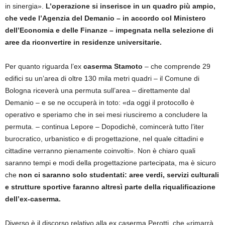
in sinergia».
L’operazione si inserisce in un quadro più ampio,
che vede l’Agenzia del Demanio – in accordo col Ministero
dell’Economia e delle Finanze – impegnata nella selezione di
aree da riconvertire in residenze universitarie.
Per quanto riguarda l’ex
caserma Stamoto
– che comprende 29
edifici su un’area di oltre 130 mila metri quadri – il Comune di
Bologna riceverà una permuta sull’area – direttamente dal
Demanio – e se ne occuperà in toto: «da oggi il protocollo è
operativo e speriamo che in sei mesi riusciremo a concludere la
permuta. – continua Lepore – Dopodichè, comincerà tutto l’iter
burocratico, urbanistico e di progettazione, nel quale cittadini e
cittadine verranno pienamente coinvolti». Non è chiaro quali
saranno tempi e modi della progettazione partecipata, ma è sicuro
che
non ci saranno solo studentati: aree verdi, servizi culturali
e strutture sportive faranno altresì parte della riqualificazione
dell’ex-caserma.
Diverso è il discorso relativo alla ex caserma Perotti, che «rimarrà