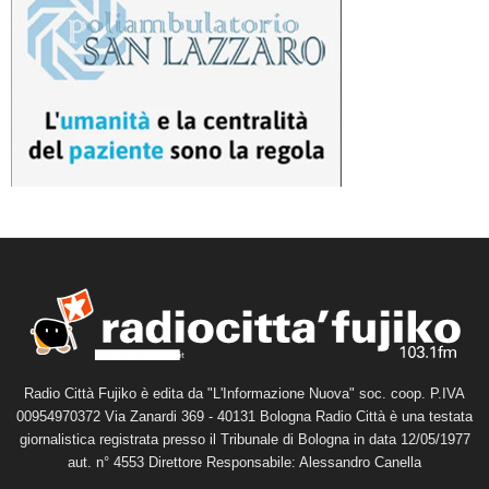
Radio Città Fujiko è edita da "L'Informazione Nuova" soc. coop. P.IVA
00954970372 Via Zanardi 369 - 40131 Bologna Radio Città è una testata
giornalistica registrata presso il Tribunale di Bologna in data 12/05/1977
aut. n° 4553 Direttore Responsabile: Alessandro Canella