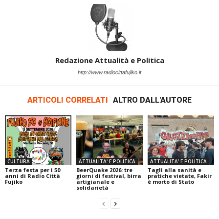
Redazione Attualità e Politica
http://www.radiocittafujiko.it
ARTICOLI CORRELATI
ALTRO DALL'AUTORE
CULTURA
ATTUALITA' E POLITICA
ATTUALITA' E POLITICA
Terza festa per i 50
BeerQuake 2026: tre
Tagli alla sanità e
anni di Radio Città
giorni di festival, birra
pratiche vietate, Fakir
Fujiko
artigianale e
è morto di Stato
solidarietà